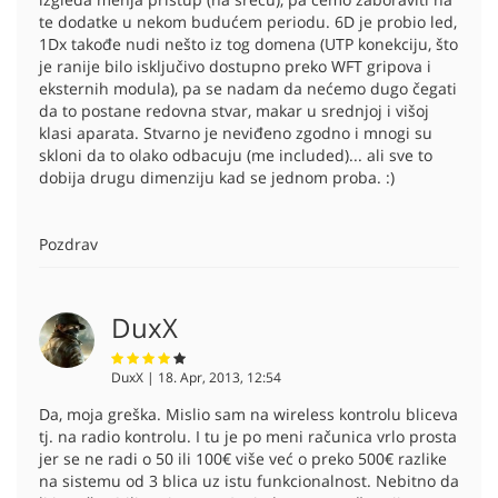
te dodatke u nekom budućem periodu. 6D je probio led,
1Dx takođe nudi nešto iz tog domena (UTP konekciju, što
je ranije bilo isključivo dostupno preko WFT gripova i
eksternih modula), pa se nadam da nećemo dugo čegati
da to postane redovna stvar, makar u srednjoj i višoj
klasi aparata. Stvarno je neviđeno zgodno i mnogi su
skloni da to olako odbacuju (me included)... ali sve to
dobija drugu dimenziju kad se jednom proba. :)
Pozdrav
DuxX
DuxX | 18. Apr, 2013, 12:54
Da, moja greška. Mislio sam na wireless kontrolu bliceva
tj. na radio kontrolu. I tu je po meni računica vrlo prosta
jer se ne radi o 50 ili 100€ više već o preko 500€ razlike
na sistemu od 3 blica uz istu funkcionalnost. Nebitno da