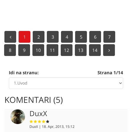
1
2
3
4
5
6
7
8
9
10
11
12
13
14
Idi na stranu:
Strana 1/14
KOMENTARI (5)
DuxX
DuxX | 18. Apr, 2013, 15:12