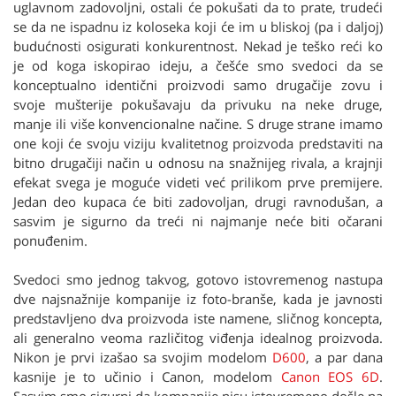
uglavnom zadovoljni, ostali će pokušati da to prate, trudeći
se da ne ispadnu iz koloseka koji će im u bliskoj (pa i daljoj)
budućnosti osigurati konkurentnost. Nekad je teško reći ko
je od koga iskopirao ideju, a češće smo svedoci da se
konceptualno identični proizvodi samo drugačije zovu i
svoje mušterije pokušavaju da privuku na neke druge,
manje ili više konvencionalne načine. S druge strane imamo
one koji će svoju viziju kvalitetnog proizvoda predstaviti na
bitno drugačiji način u odnosu na snažnijeg rivala, a krajnji
efekat svega je moguće videti već prilikom prve premijere.
Jedan deo kupaca će biti zadovoljan, drugi ravnodušan, a
sasvim je sigurno da treći ni najmanje neće biti očarani
ponuđenim.
Svedoci smo jednog takvog, gotovo istovremenog nastupa
dve najsnažnije kompanije iz foto-branše, kada je javnosti
predstavljeno dva proizvoda iste namene, sličnog koncepta,
ali generalno veoma različitog viđenja idealnog proizvoda.
Nikon je prvi izašao sa svojim modelom
D600
, a par dana
kasnije je to učinio i Canon, modelom
Canon EOS 6D
.