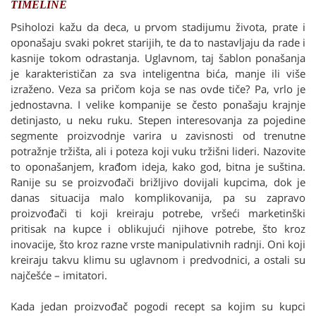
TIMELINE
Psiholozi kažu da deca, u prvom stadijumu života, prate i
oponašaju svaki pokret starijih, te da to nastavljaju da rade i
kasnije tokom odrastanja. Uglavnom, taj šablon ponašanja
je karakterističan za sva inteligentna bića, manje ili više
izraženo. Veza sa pričom koja se nas ovde tiče? Pa, vrlo je
jednostavna. I velike kompanije se često ponašaju krajnje
detinjasto, u neku ruku. Stepen interesovanja za pojedine
segmente proizvodnje varira u zavisnosti od trenutne
potražnje tržišta, ali i poteza koji vuku tržišni lideri. Nazovite
to oponašanjem, krađom ideja, kako god, bitna je suština.
Ranije su se proizvođači brižljivo dovijali kupcima, dok je
danas situacija malo komplikovanija, pa su zapravo
proizvođači ti koji kreiraju potrebe, vršeći marketinški
pritisak na kupce i oblikujući njihove potrebe, što kroz
inovacije, što kroz razne vrste manipulativnih radnji. Oni koji
kreiraju takvu klimu su uglavnom i predvodnici, a ostali su
najčešće – imitatori.
Kada jedan proizvođač pogodi recept sa kojim su kupci