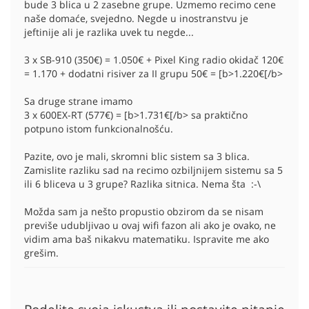
bude 3 blica u 2 zasebne grupe. Uzmemo recimo cene
naše domaće, svejedno. Negde u inostranstvu je
jeftinije ali je razlika uvek tu negde...
3 x SB-910 (350€) = 1.050€ + Pixel King radio okidač 120€
= 1.170 + dodatni risiver za II grupu 50€ = [b>1.220€[/b>
Sa druge strane imamo
3 x 600EX-RT (577€) = [b>1.731€[/b> sa praktično
potpuno istom funkcionalnošću.
Pazite, ovo je mali, skromni blic sistem sa 3 blica.
Zamislite razliku sad na recimo ozbiljnijem sistemu sa 5
ili 6 bliceva u 3 grupe? Razlika sitnica. Nema šta :-\
Možda sam ja nešto propustio obzirom da se nisam
previše udubljivao u ovaj wifi fazon ali ako je ovako, ne
vidim ama baš nikakvu matematiku. Ispravite me ako
grešim.