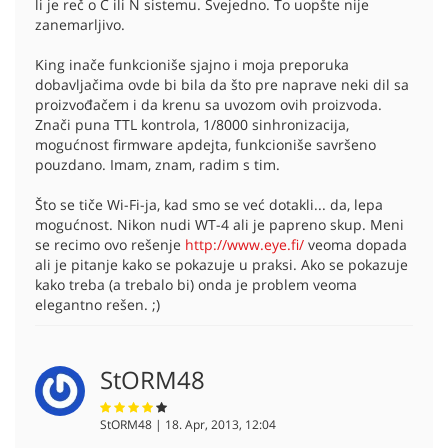
li je reč o C ili N sistemu. Svejedno. To uopšte nije
zanemarljivo.
King inače funkcioniše sjajno i moja preporuka
dobavljačima ovde bi bila da što pre naprave neki dil sa
proizvođačem i da krenu sa uvozom ovih proizvoda.
Znači puna TTL kontrola, 1/8000 sinhronizacija,
mogućnost firmware apdejta, funkcioniše savršeno
pouzdano. Imam, znam, radim s tim.
Što se tiče Wi-Fi-ja, kad smo se već dotakli... da, lepa
mogućnost. Nikon nudi WT-4 ali je papreno skup. Meni
se recimo ovo rešenje
http://www.eye.fi/
veoma dopada
ali je pitanje kako se pokazuje u praksi. Ako se pokazuje
kako treba (a trebalo bi) onda je problem veoma
elegantno rešen. ;)
StORM48
StORM48 | 18. Apr, 2013, 12:04