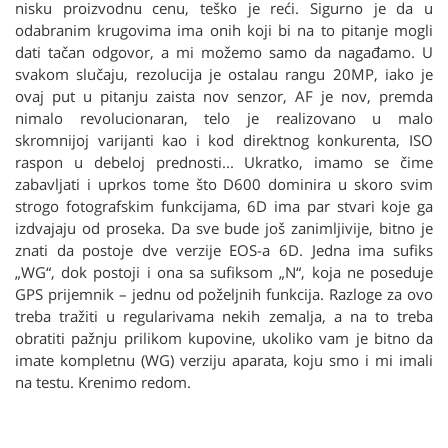
nisku proizvodnu cenu, teško je reći. Sigurno je da u
odabranim krugovima ima onih koji bi na to pitanje mogli
dati tačan odgovor, a mi možemo samo da nagađamo. U
svakom slučaju, rezolucija je ostalau rangu 20MP, iako je
ovaj put u pitanju zaista nov senzor, AF je nov, premda
nimalo revolucionaran, telo je realizovano u malo
skromnijoj varijanti kao i kod direktnog konkurenta, ISO
raspon u debeloj prednosti... Ukratko, imamo se čime
zabavljati i uprkos tome što D600 dominira u skoro svim
strogo fotografskim funkcijama, 6D ima par stvari koje ga
izdvajaju od proseka. Da sve bude još zanimljivije, bitno je
znati da postoje dve verzije EOS-a 6D. Jedna ima sufiks
„WG“, dok postoji i ona sa sufiksom „N“, koja ne poseduje
GPS prijemnik – jednu od poželjnih funkcija. Razloge za ovo
treba tražiti u regularivama nekih zemalja, a na to treba
obratiti pažnju prilikom kupovine, ukoliko vam je bitno da
imate kompletnu (WG) verziju aparata, koju smo i mi imali
na testu. Krenimo redom.