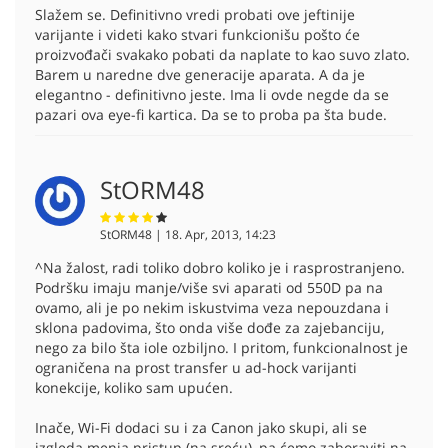
Slažem se. Definitivno vredi probati ove jeftinije
varijante i videti kako stvari funkcionišu pošto će
proizvođači svakako pobati da naplate to kao suvo zlato.
Barem u naredne dve generacije aparata. A da je
elegantno - definitivno jeste. Ima li ovde negde da se
pazari ova eye-fi kartica. Da se to proba pa šta bude.
StORM48
StORM48 | 18. Apr, 2013, 14:23
^Na žalost, radi toliko dobro koliko je i rasprostranjeno.
Podršku imaju manje/više svi aparati od 550D pa na
ovamo, ali je po nekim iskustvima veza nepouzdana i
sklona padovima, što onda više dođe za zajebanciju,
nego za bilo šta iole ozbiljno. I pritom, funkcionalnost je
ograničena na prost transfer u ad-hock varijanti
konekcije, koliko sam upućen.
Inače, Wi-Fi dodaci su i za Canon jako skupi, ali se
izgleda menja pristup (na sreću), pa ćemo zaboraviti na