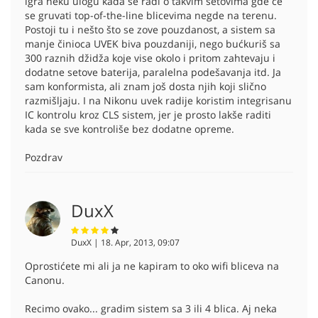
igra neku ulogu kada se radi o takvim setovima gde će
se gruvati top-of-the-line blicevima negde na terenu.
Postoji tu i nešto što se zove pouzdanost, a sistem sa
manje činioca UVEK biva pouzdaniji, nego bućkuriš sa
300 raznih džidža koje vise okolo i pritom zahtevaju i
dodatne setove baterija, paralelna podešavanja itd. Ja
sam konformista, ali znam još dosta njih koji slično
razmišljaju. I na Nikonu uvek radije koristim integrisanu
IC kontrolu kroz CLS sistem, jer je prosto lakše raditi
kada se sve kontroliše bez dodatne opreme.
Pozdrav
DuxX
DuxX | 18. Apr, 2013, 09:07
Oprostićete mi ali ja ne kapiram to oko wifi bliceva na
Canonu.
Recimo ovako... gradim sistem sa 3 ili 4 blica. Aj neka