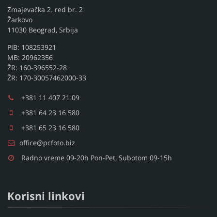
Zmajevačka 2. red br. 2
Žarkovo
11030 Beograd, Srbija
PIB: 108253921
MB: 20962356
ŽR: 160-396552-28
ŽR: 170-30057462000-33
+381 11 407 21 09
+381 64 23 16 580
+381 65 23 16 580
office@pcfoto.biz
Radno vreme 09-20h Pon-Pet, Subotom 09-15h
Korisni linkovi