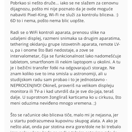
Pobrkao si nešto druže... iako se ne slažem za cenovnu
dijagnozu, pošto mi nije poznato da je ovde moguće
nabaviti Pixel-King, Wi-Fi ne služi za kontrolu bliceva. :)
6D to i nema, pošto nema blic uopšte.
Radi se o WiFi kontroli aparata, prenosu slike na
udaljeni displej, razmeni snimaka sa drugim aparatima,
tethering okidanju grupe istovetnih aparata, remote LV-
u, pa i onome što Bati nedostaje, a zove se
intervalometar, čija se funkcionalnost lako nadomešćuje
tabletom, smartfonom ili nekim laptopom u okolini. A tu
je i bežični transfer fotki na odgovarajući storage. Ne
znam koliko sve to ima smisla u astronomiji, ali u
studijskom radu sam probao i to je jednostavno -
NEPROCENJIVO! Okineš, proveriš na velikom displeju
monitora ili TV-a i kad utvrdiš da je sve do-jaja, teraš
dalje. U suprotnom žongliraš karticama ko u cirkusu, što
meni oduzima neviđeno mnogo vremena. ;)
Što se računice oko bliceva tiče, malo mi je nejasna, jer
u startu podrazumeva kupovinu skupog alata. A ako je
nešto alat, onda par stotina evra gore/dole ne bi trebalo