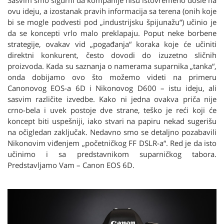
Sasvim smo sigurni da kompanije nisu istovremeno došle na
ovu ideju, a izostanak pravih informacija sa terena (onih koje
bi se mogle podvesti pod „industrijsku špijunažu“) učinio je
da se koncepti vrlo malo preklapaju. Poput neke borbene
strategije, ovakav vid „pogađanja“ koraka koje će učiniti
direktni konkurent, često dovodi do izuzetno sličnih
proizvoda. Kada su saznanja o namerama suparnika „tanka“,
onda dobijamo ovo što možemo videti na primeru
Canonovog EOS-a 6D i Nikonovog D600 – istu ideju, ali
sasvim različite izvedbe. Kako ni jedna ovakva priča nije
crno-bela i uvek postoje dve strane, teško je reći koji će
koncept biti uspešniji, iako stvari na papiru nekad sugerišu
na očigledan zaključak. Nedavno smo se detaljno pozabavili
Nikonovim viđenjem „početničkog FF DSLR-a“. Red je da isto
učinimo i sa predstavnikom suparničkog tabora.
Predstavljamo Vam – Canon EOS 6D.