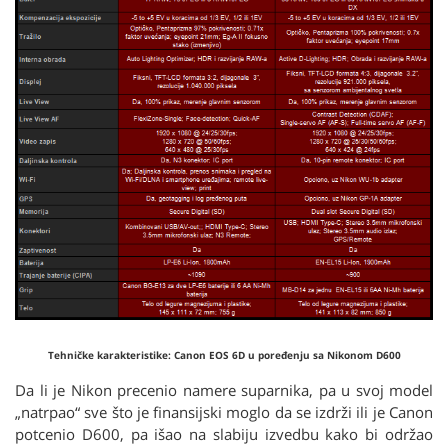
Tehničke karakteristike: Canon EOS 6D u poređenju sa Nikonom D600
Da li je Nikon precenio namere suparnika, pa u svoj model
„natrpao“ sve što je finansijski moglo da se izdrži ili je Canon
potcenio D600, pa išao na slabiju izvedbu kako bi održao