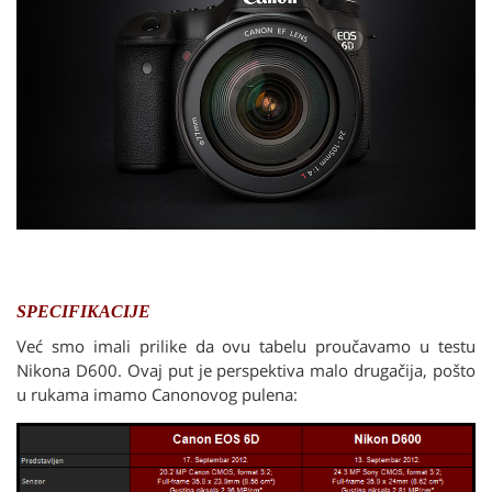
SPECIFIKACIJE
Već smo imali prilike da ovu tabelu proučavamo u testu
Nikona D600. Ovaj put je perspektiva malo drugačija, pošto
u rukama imamo Canonovog pulena: