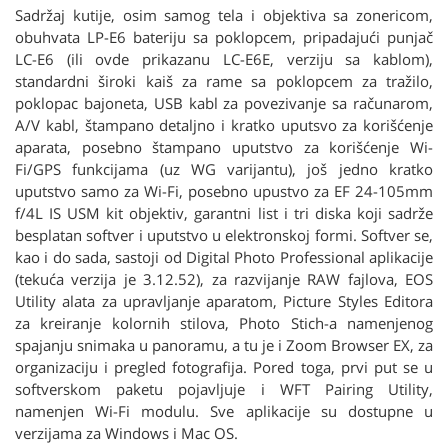
Sadržaj kutije, osim samog tela i objektiva sa zonericom,
obuhvata LP-E6 bateriju sa poklopcem, pripadajući punjač
LC-E6 (ili ovde prikazanu LC-E6E, verziju sa kablom),
standardni široki kaiš za rame sa poklopcem za tražilo,
poklopac bajoneta, USB kabl za povezivanje sa računarom,
A/V kabl, štampano detaljno i kratko uputsvo za korišćenje
aparata, posebno štampano uputstvo za korišćenje Wi-
Fi/GPS funkcijama (uz WG varijantu), još jedno kratko
uputstvo samo za Wi-Fi, posebno upustvo za EF 24-105mm
f/4L IS USM kit objektiv, garantni list i tri diska koji sadrže
besplatan softver i uputstvo u elektronskoj formi. Softver se,
kao i do sada, sastoji od Digital Photo Professional aplikacije
(tekuća verzija je 3.12.52), za razvijanje RAW fajlova, EOS
Utility alata za upravljanje aparatom, Picture Styles Editora
za kreiranje kolornih stilova, Photo Stich-a namenjenog
spajanju snimaka u panoramu, a tu je i Zoom Browser EX, za
organizaciju i pregled fotografija. Pored toga, prvi put se u
softverskom paketu pojavljuje i WFT Pairing Utility,
namenjen Wi-Fi modulu. Sve aplikacije su dostupne u
verzijama za Windows i Mac OS.