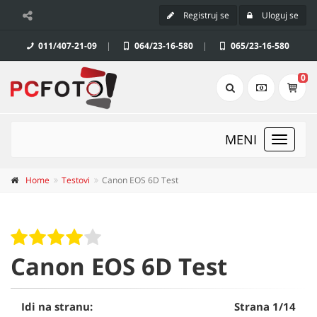
Registruj se
Uloguj se
011/407-21-09
|
064/23-16-580
|
065/23-16-580
0
MENI
Toggle
navigat
Home
Testovi
Canon EOS 6D Test
Canon EOS 6D Test
Idi na stranu:
Strana 1/14