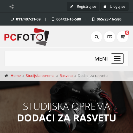
Registruj se
Uloguj se
011/407-21-09
|
064/23-16-580
|
065/23-16-580
0
MENI
Toggle
navigat
Home
Studijska oprema
Rasveta
Dodaci za rasvetu
STUDIJSKA OPREMA
DODACI ZA RASVETU