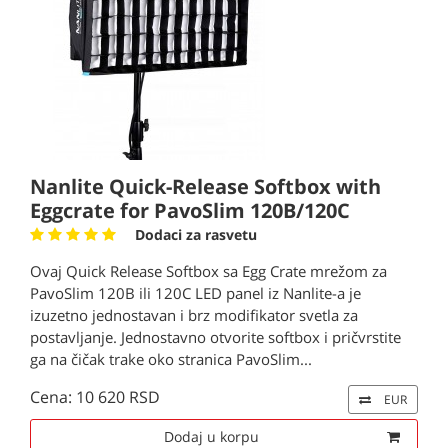
Nanlite Quick-Release Softbox with
Eggcrate for PavoSlim 120B/120C
Dodaci za rasvetu
Ovaj Quick Release Softbox sa Egg Crate mrežom za
PavoSlim 120B ili 120C LED panel iz Nanlite-a je
izuzetno jednostavan i brz modifikator svetla za
postavljanje. Jednostavno otvorite softbox i pričvrstite
ga na čičak trake oko stranica PavoSlim...
Cena: 10 620 RSD
EUR
Dodaj u korpu