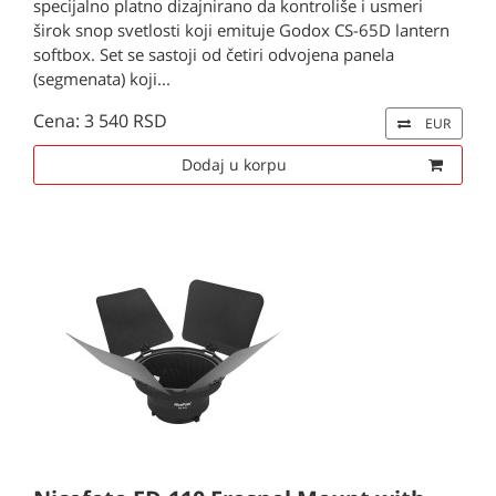
specijalno platno dizajnirano da kontroliše i usmeri
širok snop svetlosti koji emituje Godox CS-65D lantern
softbox. Set se sastoji od četiri odvojena panela
(segmenata) koji...
Cena: 3 540 RSD
EUR
Dodaj u korpu