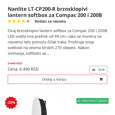
Nanlite LT-CP200-R brzosklopivi
lantern softbox za Compac 200 i 200B
Dodaci za rasvetu
Ovaj brzosklopivi lantern softbox za Compac 200 i 200B
LED svetla ima prečnik od 94 cm i lako se montira na
rasvetno telo pomoću čičak traka. Proširuje snop
svetlosti na veoma širokih 270 stepeni. Nakon
snimanja, softboks se...
9 440 RSD
Cena: 6 490 RSD
EUR
Dodaj u korpu
PREPORUČUJEMO
-25%