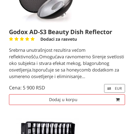
Godox AD-S3 Beauty Dish Reflector
Dodaci za rasvetu
Srebrna unutrašnjost rezultira većom
reflektivnošću.Omogućava ravnomerno širenje svetlosti
oko subjekta i stvara efekat mekog, blagorubnog
osvetljenja.Isporučuje se sa honeycomb dodatkom za
usmereno osvetljenje i eliminisanje...
Cena: 5 900 RSD
EUR
Dodaj u korpu