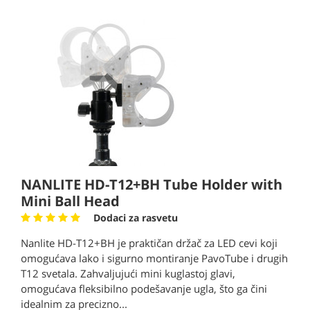
NANLITE HD-T12+BH Tube Holder with
Mini Ball Head
Dodaci za rasvetu
Nanlite HD-T12+BH je praktičan držač za LED cevi koji
omogućava lako i sigurno montiranje PavoTube i drugih
T12 svetala. Zahvaljujući mini kuglastoj glavi,
omogućava fleksibilno podešavanje ugla, što ga čini
idealnim za precizno...