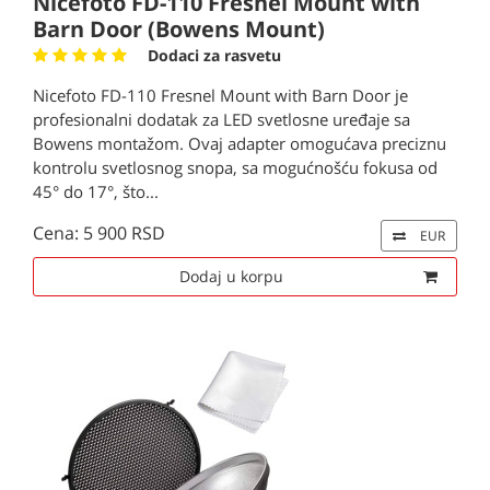
Nicefoto FD-110 Fresnel Mount with
Barn Door (Bowens Mount)
Dodaci za rasvetu
Nicefoto FD-110 Fresnel Mount with Barn Door je
profesionalni dodatak za LED svetlosne uređaje sa
Bowens montažom. Ovaj adapter omogućava preciznu
kontrolu svetlosnog snopa, sa mogućnošću fokusa od
45° do 17°, što...
Cena: 5 900 RSD
EUR
Dodaj u korpu