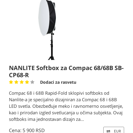
NANLITE Softbox za Compac 68/68B SB-
CP68-R
Dodaci za rasvetu
Compac 68 i 68B Rapid-Fold sklopivi softboks od
Nanlite-a je specijalno dizajniran za Compac 68 i 68B
LED svetla. Obezbeđuje meko i ravnomerno osvetljenje,
kao i prirodan izgled svetlucanja u očima subjekta. Ovaj
softboks ima jednostavan dizajn za...
Cena: 5 900 RSD
EUR