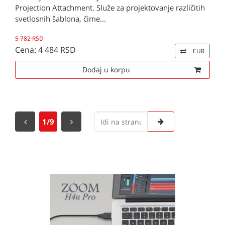
Projection Attachment. Služe za projektovanje različitih
svetlosnih šablona, čime...
5 782 RSD
Cena: 4 484 RSD
EUR
Dodaj u korpu
1/9