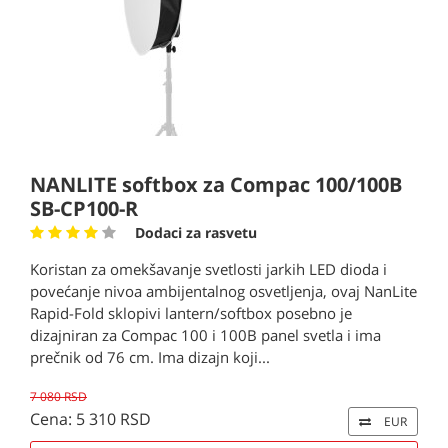
NANLITE softbox za Compac 100/100B
SB-CP100-R
Dodaci za rasvetu
Koristan za omekšavanje svetlosti jarkih LED dioda i
povećanje nivoa ambijentalnog osvetljenja, ovaj NanLite
Rapid-Fold sklopivi lantern/softbox posebno je
dizajniran za Compac 100 i 100B panel svetla i ima
prečnik od 76 cm. Ima dizajn koji...
7 080 RSD
Cena: 5 310 RSD
EUR