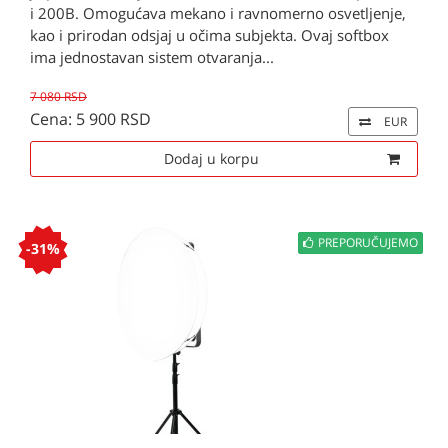
i 200B. Omogućava mekano i ravnomerno osvetljenje,
kao i prirodan odsjaj u očima subjekta. Ovaj softbox
ima jednostavan sistem otvaranja...
7 080 RSD
Cena: 5 900 RSD
EUR
Dodaj u korpu
PREPORUČUJEMO
-31%