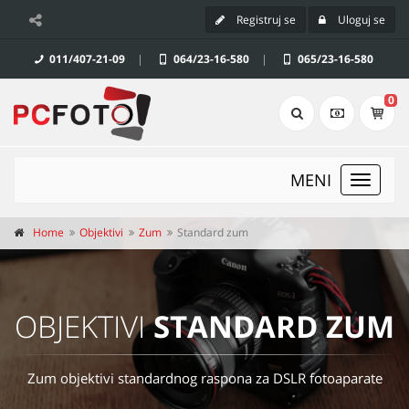
Registruj se
Uloguj se
011/407-21-09
|
064/23-16-580
|
065/23-16-580
0
MENI
Toggle
navigat
Home
Objektivi
Zum
Standard zum
OBJEKTIVI
STANDARD ZUM
Zum objektivi standardnog raspona za DSLR fotoaparate