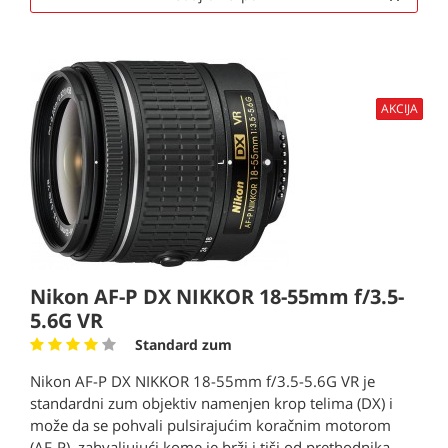
AKCIJA
Nikon AF-P DX NIKKOR 18-55mm f/3.5-
5.6G VR
Standard zum
Nikon AF-P DX NIKKOR 18-55mm f/3.5-5.6G VR je
standardni zum objektiv namenjen krop telima (DX) i
može da se pohvali pulsirajućim koračnim motorom
(AF-P), zahvaljujući kome je brži i tiši od prethodnika,