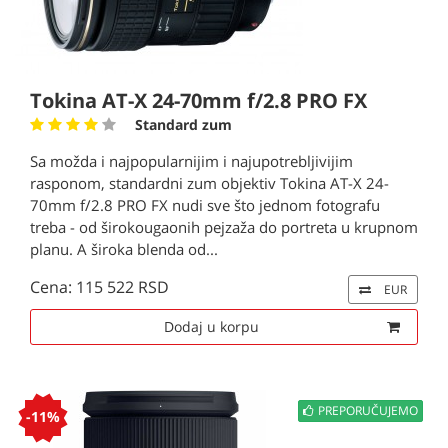
Tokina AT-X 24-70mm f/2.8 PRO FX
Standard zum
Sa možda i najpopularnijim i najupotrebljivijim
rasponom, standardni zum objektiv Tokina AT-X 24-
70mm f/2.8 PRO FX nudi sve što jednom fotografu
treba - od širokougaonih pejzaža do portreta u krupnom
planu. A široka blenda od...
Cena: 115 522 RSD
EUR
Dodaj u korpu
PREPORUČUJEMO
-11%