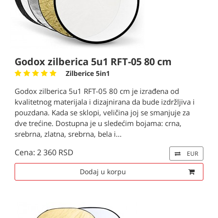
Godox zilberica 5u1 RFT-05 80 cm
Zilberice 5in1
Godox zilberica 5u1 RFT-05 80 cm je izrađena od
kvalitetnog materijala i dizajnirana da bude izdržljiva i
pouzdana. Kada se sklopi, veličina joj se smanjuje za
dve trećine. Dostupna je u sledećim bojama: crna,
srebrna, zlatna, srebrna, bela i...
Cena: 2 360 RSD
EUR
Dodaj u korpu