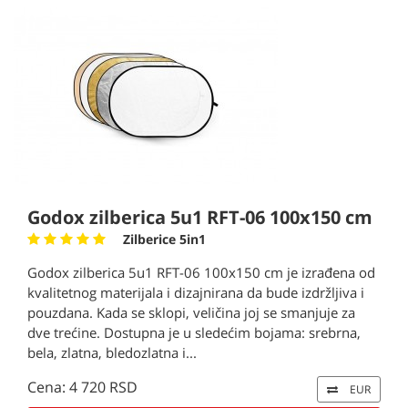
Godox zilberica 5u1 RFT-06 100x150 cm
Zilberice 5in1
Godox zilberica 5u1 RFT-06 100x150 cm je izrađena od
kvalitetnog materijala i dizajnirana da bude izdržljiva i
pouzdana. Kada se sklopi, veličina joj se smanjuje za
dve trećine. Dostupna je u sledećim bojama: srebrna,
bela, zlatna, bledozlatna i...
Cena: 4 720 RSD
EUR