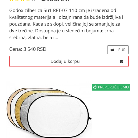
Godox zilberica 5u1 RFT-07 110 cm je izrađena od
kvalitetnog materijala i dizajnirana da bude izdržljiva i
pouzdana. Kada se sklopi, veličina joj se smanjuje za
dve trećine. Dostupna je u sledećim bojama: crna,
srebrna, zlatna, bela i...
Cena: 3 540 RSD
EUR
Dodaj u korpu
PREPORUČUJEMO