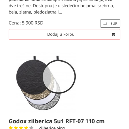
dve trećine. Dostupna je u sledećim bojama: srebrna,
bela, zlatna, bledozlatna i...
Cena: 5 900 RSD
EUR
Dodaj u korpu
Godox zilberica 5u1 RFT-07 110 cm
Zilberice 5in1