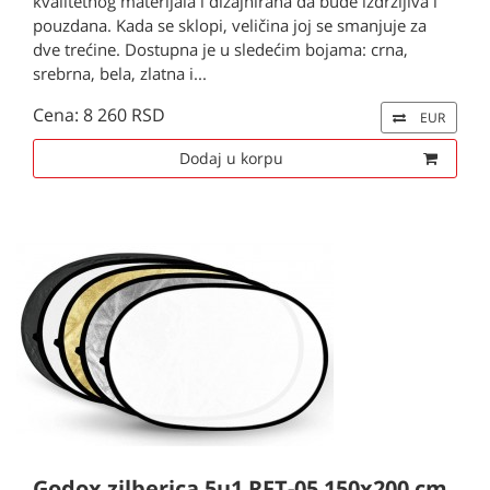
kvalitetnog materijala i dizajnirana da bude izdržljiva i
pouzdana. Kada se sklopi, veličina joj se smanjuje za
dve trećine. Dostupna je u sledećim bojama: crna,
srebrna, bela, zlatna i...
Cena: 8 260 RSD
EUR
Dodaj u korpu
Godox zilberica 5u1 RFT-05 150x200 cm