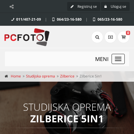
Registruj se
Uloguj se
011/407-21-09
|
064/23-16-580
|
065/23-16-580
0
MENI
Toggle
navigat
Home
Studijska oprema
Zilberice
Zilberice 5in1
STUDIJSKA OPREMA
ZILBERICE 5IN1