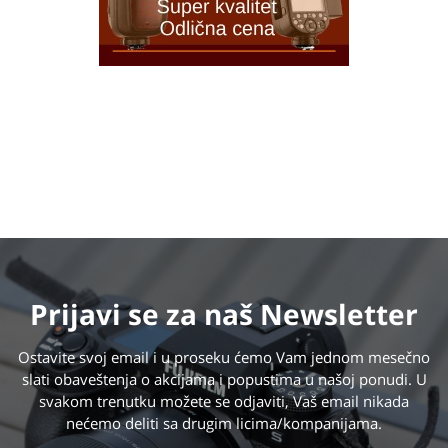
Prijavi se
za naš Newsletter
Ostavite svoj email i u proseku ćemo Vam jednom mesečno
slati obaveštenja o akcijama i popustima u našoj ponudi. U
svakom trenutku možete se odjaviti, Vaš email nikada
nećemo deliti sa drugim licima/kompanijama.