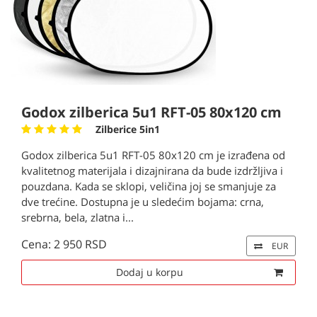
Godox zilberica 5u1 RFT-05 80x120 cm
Zilberice 5in1
Godox zilberica 5u1 RFT-05 80x120 cm je izrađena od
kvalitetnog materijala i dizajnirana da bude izdržljiva i
pouzdana. Kada se sklopi, veličina joj se smanjuje za
dve trećine. Dostupna je u sledećim bojama: crna,
srebrna, bela, zlatna i...
Cena: 2 950 RSD
EUR
Dodaj u korpu