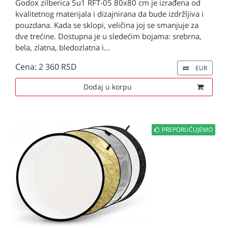
Godox zilberica 5u1 RFT-05 80x80 cm je izrađena od
kvalitetnog materijala i dizajnirana da bude izdržljiva i
pouzdana. Kada se sklopi, veličina joj se smanjuje za
dve trećine. Dostupna je u sledećim bojama: srebrna,
bela, zlatna, bledozlatna i...
Cena: 2 360 RSD
EUR
Dodaj u korpu
PREPORUČUJEMO