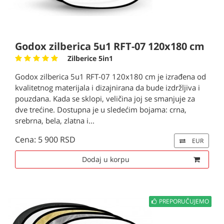
Godox zilberica 5u1 RFT-07 120x180 cm
Zilberice 5in1
Godox zilberica 5u1 RFT-07 120x180 cm je izrađena od
kvalitetnog materijala i dizajnirana da bude izdržljiva i
pouzdana. Kada se sklopi, veličina joj se smanjuje za
dve trećine. Dostupna je u sledećim bojama: crna,
srebrna, bela, zlatna i...
Cena: 5 900 RSD
EUR
Dodaj u korpu
PREPORUČUJEMO