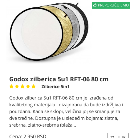
PREPORUČUJEMO
Godox zilberica 5u1 RFT-06 80 cm
Zilberice 5in1
Godox zilberica 5u1 RFT-06 80 cm je izrađena od
kvalitetnog materijala i dizajnirana da bude izdržljiva i
pouzdana. Kada se sklopi, veličina joj se smanjuje za
dve trećine. Dostupna je u sledećim bojama: zlatna,
srebrna, zlatno-srebrna (blaža...
Cena: 2 950 RSD
EUR