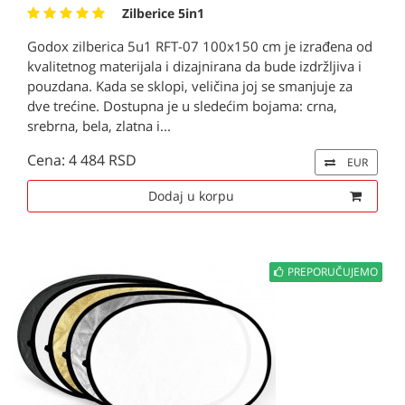
Zilberice 5in1
Godox zilberica 5u1 RFT-07 100x150 cm je izrađena od
kvalitetnog materijala i dizajnirana da bude izdržljiva i
pouzdana. Kada se sklopi, veličina joj se smanjuje za
dve trećine. Dostupna je u sledećim bojama: crna,
srebrna, bela, zlatna i...
Cena: 4 484 RSD
EUR
Dodaj u korpu
PREPORUČUJEMO