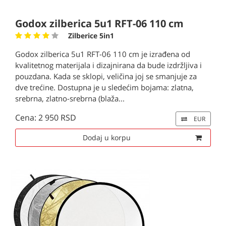
Godox zilberica 5u1 RFT-06 110 cm
Zilberice 5in1
Godox zilberica 5u1 RFT-06 110 cm je izrađena od
kvalitetnog materijala i dizajnirana da bude izdržljiva i
pouzdana. Kada se sklopi, veličina joj se smanjuje za
dve trećine. Dostupna je u sledećim bojama: zlatna,
srebrna, zlatno-srebrna (blaža...
Cena: 2 950 RSD
EUR
Dodaj u korpu