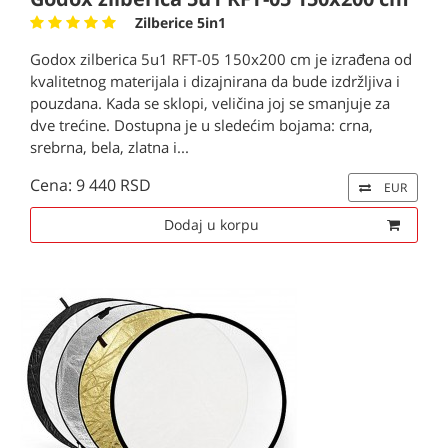
Zilberice 5in1
Godox zilberica 5u1 RFT-05 150x200 cm je izrađena od
kvalitetnog materijala i dizajnirana da bude izdržljiva i
pouzdana. Kada se sklopi, veličina joj se smanjuje za
dve trećine. Dostupna je u sledećim bojama: crna,
srebrna, bela, zlatna i...
Cena: 9 440 RSD
EUR
Dodaj u korpu