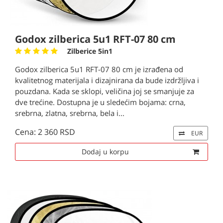
Godox zilberica 5u1 RFT-07 80 cm
Zilberice 5in1
Godox zilberica 5u1 RFT-07 80 cm je izrađena od
kvalitetnog materijala i dizajnirana da bude izdržljiva i
pouzdana. Kada se sklopi, veličina joj se smanjuje za
dve trećine. Dostupna je u sledećim bojama: crna,
srebrna, zlatna, srebrna, bela i...
Cena: 2 360 RSD
EUR
Dodaj u korpu