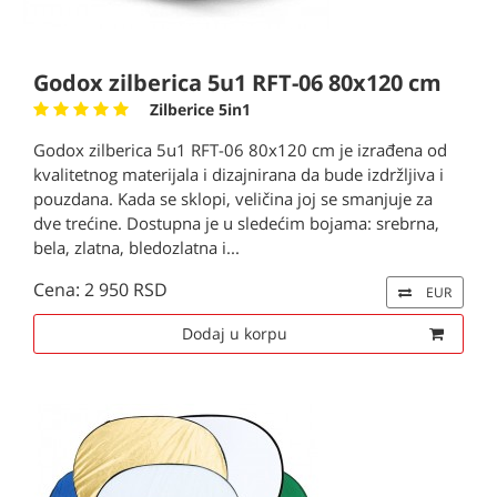
Godox zilberica 5u1 RFT-06 80x120 cm
Zilberice 5in1
Godox zilberica 5u1 RFT-06 80x120 cm je izrađena od
kvalitetnog materijala i dizajnirana da bude izdržljiva i
pouzdana. Kada se sklopi, veličina joj se smanjuje za
dve trećine. Dostupna je u sledećim bojama: srebrna,
bela, zlatna, bledozlatna i...
Cena: 2 950 RSD
EUR
Dodaj u korpu