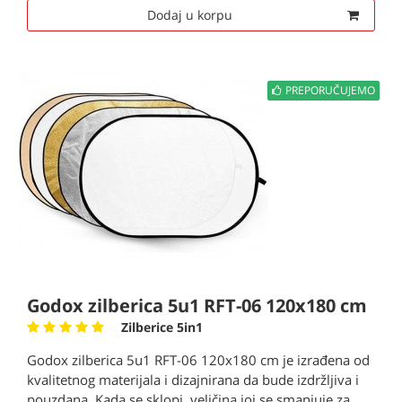
Dodaj u korpu
PREPORUČUJEMO
Godox zilberica 5u1 RFT-06 120x180 cm
Zilberice 5in1
Godox zilberica 5u1 RFT-06 120x180 cm je izrađena od
kvalitetnog materijala i dizajnirana da bude izdržljiva i
pouzdana. Kada se sklopi, veličina joj se smanjuje za