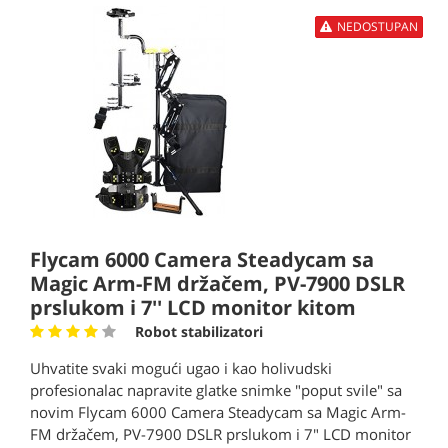
NEDOSTUPAN
Flycam 6000 Camera Steadycam sa
Magic Arm-FM držačem, PV-7900 DSLR
prslukom i 7'' LCD monitor kitom
Robot stabilizatori
Uhvatite svaki mogući ugao i kao holivudski
profesionalac napravite glatke snimke "poput svile" sa
novim Flycam 6000 Camera Steadycam sa Magic Arm-
FM držačem, PV-7900 DSLR prslukom i 7" LCD monitor