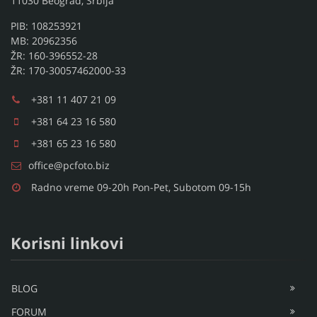
DIGITALNI FOTOAPARATI I KAMERE
Zmajevačka 2. red br. 2
Žarkovo
11030 Beograd, Srbija
PIB: 108253921
MB: 20962356
ŽR: 160-396552-28
ŽR: 170-30057462000-33
+381 11 407 21 09
+381 64 23 16 580
+381 65 23 16 580
office@pcfoto.biz
Radno vreme 09-20h Pon-Pet, Subotom 09-15h
Korisni linkovi