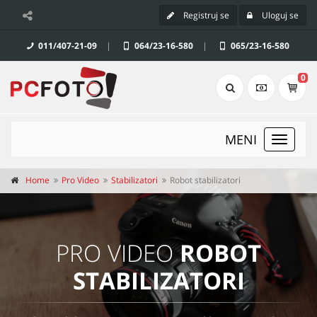
Registruj se
Uloguj se
011/407-21-09
|
064/23-16-580
|
065/23-16-580
0
MENI
Toggle
navigat
Home
Pro Video
Stabilizatori
Robot stabilizatori
PRO VIDEO
ROBOT
STABILIZATORI