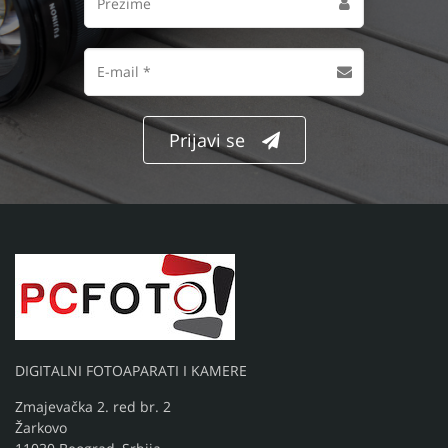
Ime
Prezime
Email
adresa
Prijavi se