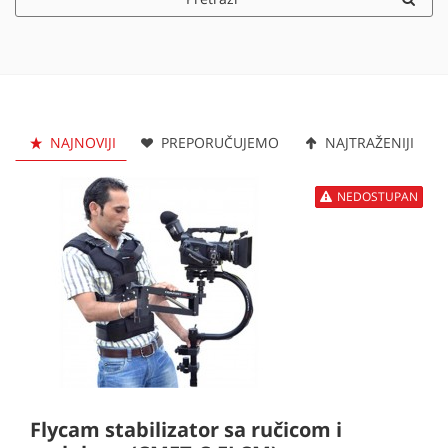
NAJNOVIJI
PREPORUČUJEMO
NAJTRAŽENIJI
NEDOSTUPAN
Flycam stabilizator sa ručicom i