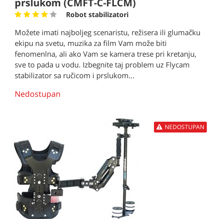
prslukom (CMFT-C-FLCM)
Robot stabilizatori
Možete imati najboljeg scenaristu, režisera ili glumačku
ekipu na svetu, muzika za film Vam može biti
fenomenlna, ali ako Vam se kamera trese pri kretanju,
sve to pada u vodu. Izbegnite taj problem uz Flycam
stabilizator sa ručicom i prslukom...
Nedostupan
NEDOSTUPAN