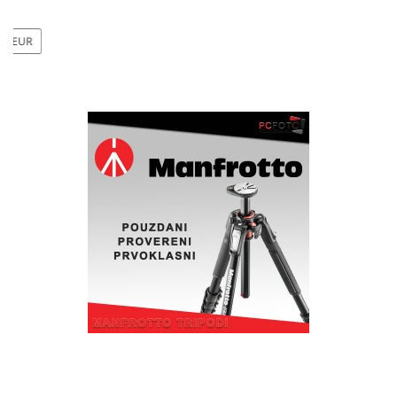
FUJIFILM INSTAX MINI EVO Hybrid Instant
Camera (Black)
29 500 RSD
EUR