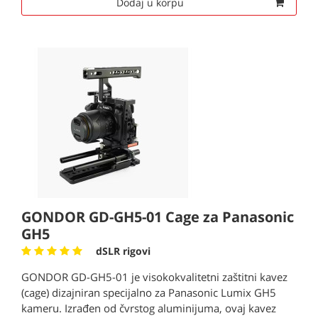
Dodaj u korpu
GONDOR GD-GH5-01 Cage za Panasonic
GH5
dSLR rigovi
GONDOR GD-GH5-01 je visokokvalitetni zaštitni kavez
(cage) dizajniran specijalno za Panasonic Lumix GH5
kameru. Izrađen od čvrstog aluminijuma, ovaj kavez