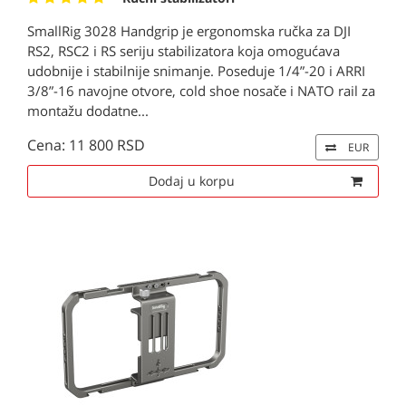
SmallRig 3028 Handgrip je ergonomska ručka za DJI
RS2, RSC2 i RS seriju stabilizatora koja omogućava
udobnije i stabilnije snimanje. Poseduje 1/4”-20 i ARRI
3/8”-16 navojne otvore, cold shoe nosače i NATO rail za
montažu dodatne...
Cena: 11 800 RSD
EUR
Dodaj u korpu