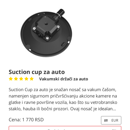
Suction cup za auto
Vakumski držači za auto
Suction Cup za auto je snažan nosač sa vakum čašom,
namenjen sigurnom pričvršćivanju akcione kamere na
glatke i ravne površine vozila, kao što su vetrobransko
staklo, hauba ili bočni prozori. Ovaj nosač je idealan...
Cena: 1 770 RSD
EUR