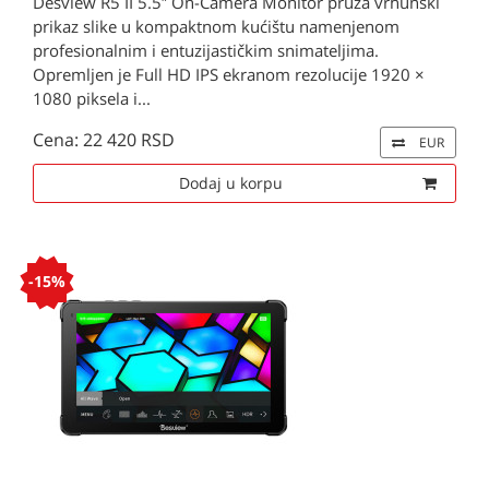
Desview R5 II 5.5″ On-Camera Monitor pruža vrhunski
prikaz slike u kompaktnom kućištu namenjenom
profesionalnim i entuzijastičkim snimateljima.
Opremljen je Full HD IPS ekranom rezolucije 1920 ×
1080 piksela i...
Cena: 22 420 RSD
EUR
Dodaj u korpu
-15%