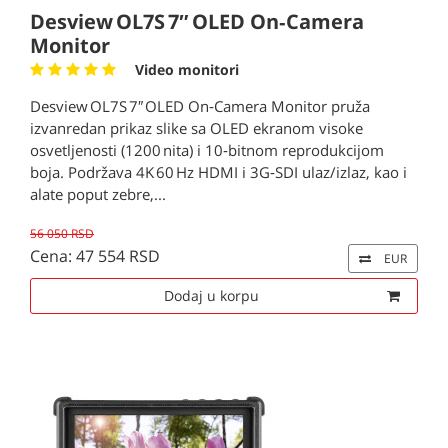
Desview OL7S 7″ OLED On‑Camera
Monitor
Video monitori
Desview OL7S 7″ OLED On‑Camera Monitor pruža
izvanredan prikaz slike sa OLED ekranom visoke
osvetljenosti (1200 nita) i 10‑bitnom reprodukcijom
boja. Podržava 4K 60 Hz HDMI i 3G‑SDI ulaz/izlaz, kao i
alate poput zebre,...
56 050 RSD
Cena: 47 554 RSD
EUR
Dodaj u korpu