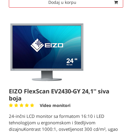
Dodaj u korpu
EIZO FlexScan EV2430-GY 24,1'' siva
boja
Video monitori
24-inčni LCD monitor sa formatom 16:10 i LED
tehnologijom u ergonomskom i štedljivom
dizajnuKontrast 1000:1, osvetljenost 300 cd/m², ugao