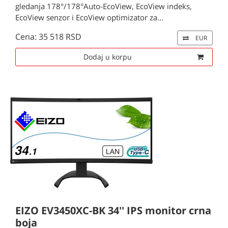
gledanja 178°/178°Auto-EcoView, EcoView indeks,
EcoView senzor i EcoView optimizator za...
Cena: 35 518 RSD
EUR
Dodaj u korpu
EIZO EV3450XC-BK 34'' IPS monitor crna
boja