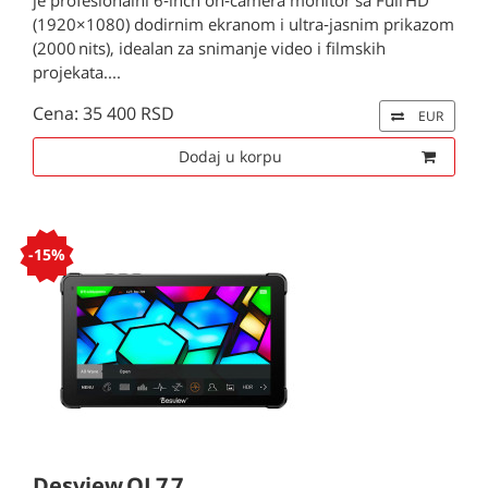
je profesionalni 6‑inch on‑camera monitor sa Full HD
(1920×1080) dodirnim ekranom i ultra‑jasnim prikazom
(2000 nits), idealan za snimanje video i filmskih
projekata....
Cena: 35 400 RSD
EUR
Dodaj u korpu
-15%
Desview OL7 7