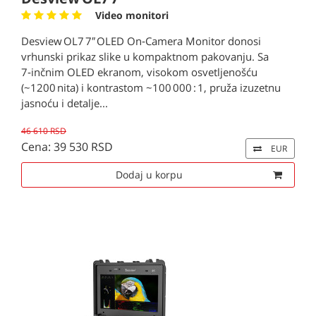
Video monitori
Desview OL7 7″ OLED On‑Camera Monitor donosi
vrhunski prikaz slike u kompaktnom pakovanju. Sa
7‑inčnim OLED ekranom, visokom osvetljenošću
(~1200 nita) i kontrastom ~100 000 : 1, pruža izuzetnu
jasnoću i detalje...
46 610 RSD
Cena: 39 530 RSD
EUR
Dodaj u korpu