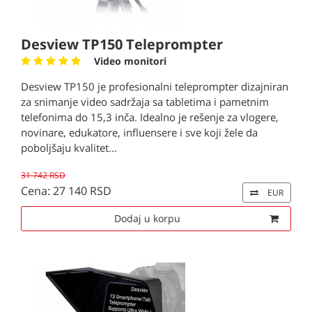
Desview TP150 Teleprompter
Video monitori
Desview TP150 je profesionalni teleprompter dizajniran
za snimanje video sadržaja sa tabletima i pametnim
telefonima do 15,3 inča. Idealno je rešenje za vlogere,
novinare, edukatore, influensere i sve koji žele da
poboljšaju kvalitet...
31 742 RSD
Cena: 27 140 RSD
EUR
Dodaj u korpu