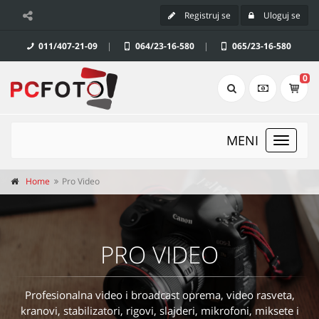
Registruj se
Uloguj se
011/407-21-09
|
064/23-16-580
|
065/23-16-580
0
MENI
Toggle
navigat
Home
Pro Video
PRO VIDEO
Profesionalna video i broadcast oprema, video rasveta,
kranovi, stabilizatori, rigovi, slajderi, mikrofoni, miksete i