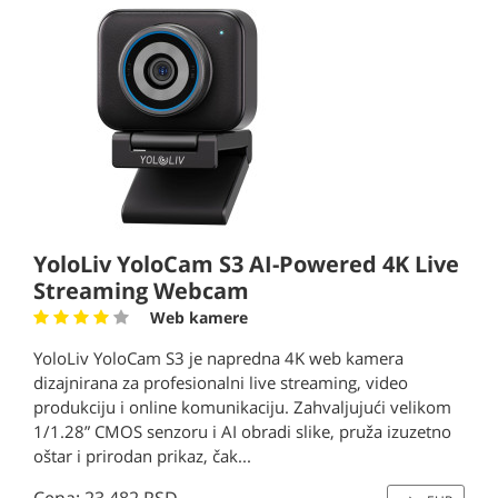
YoloLiv YoloCam S3 AI-Powered 4K Live
Streaming Webcam
Web kamere
YoloLiv YoloCam S3 je napredna 4K web kamera
dizajnirana za profesionalni live streaming, video
produkciju i online komunikaciju. Zahvaljujući velikom
1/1.28” CMOS senzoru i AI obradi slike, pruža izuzetno
oštar i prirodan prikaz, čak...