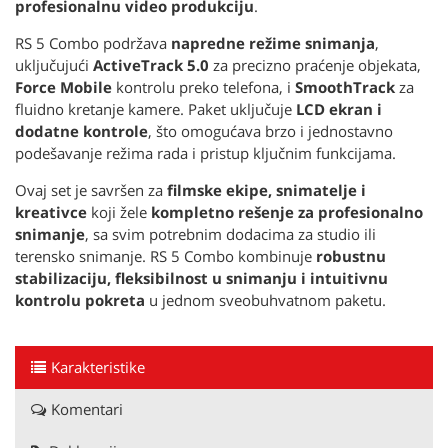
profesionalnu video produkciju
.
RS 5 Combo podržava
napredne režime snimanja
,
uključujući
ActiveTrack 5.0
za precizno praćenje objekata,
Force Mobile
kontrolu preko telefona, i
SmoothTrack
za
fluidno kretanje kamere. Paket uključuje
LCD ekran i
dodatne kontrole
, što omogućava brzo i jednostavno
podešavanje režima rada i pristup ključnim funkcijama.
Ovaj set je savršen za
filmske ekipe, snimatelje i
kreativce
koji žele
kompletno rešenje za profesionalno
snimanje
, sa svim potrebnim dodacima za studio ili
terensko snimanje. RS 5 Combo kombinuje
robustnu
stabilizaciju, fleksibilnost u snimanju i intuitivnu
kontrolu pokreta
u jednom sveobuhvatnom paketu.
Karakteristike
Komentari