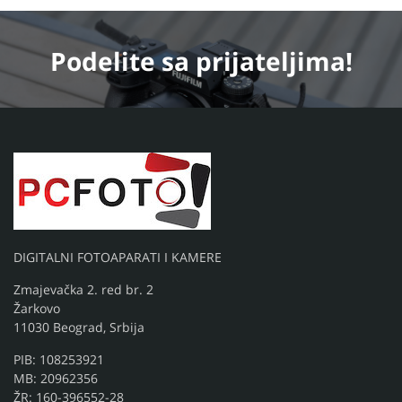
Podelite
sa prijateljima!
DIGITALNI FOTOAPARATI I KAMERE
Zmajevačka 2. red br. 2
Žarkovo
11030 Beograd, Srbija
PIB: 108253921
MB: 20962356
ŽR: 160-396552-28