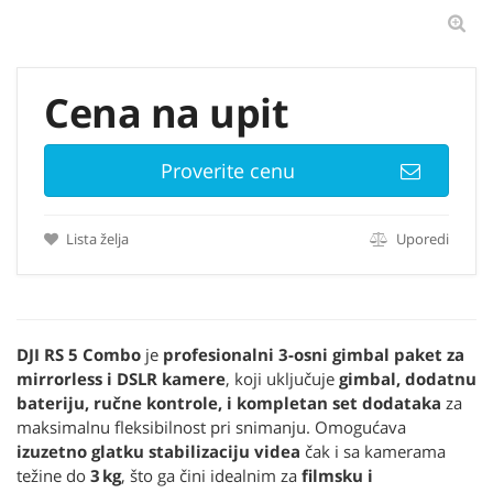
Cena na upit
Proverite cenu
Lista želja
Uporedi
DJI RS 5 Combo
je
profesionalni 3-osni gimbal paket za
mirrorless i DSLR kamere
, koji uključuje
gimbal, dodatnu
bateriju, ručne kontrole, i kompletan set dodataka
za
maksimalnu fleksibilnost pri snimanju. Omogućava
izuzetno glatku stabilizaciju videa
čak i sa kamerama
težine do
3 kg
, što ga čini idealnim za
filmsku i