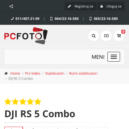
Registruj se
Uloguj se
011/407-21-09
|
064/23-16-580
|
065/23-16-580
0
MENI
Toggle
navigat
Home
Pro Video
Stabilizatori
Ručni stabilizatori
DJI RS 5 Combo
DJI RS 5 Combo