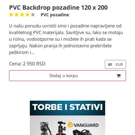
PVC Backdrop pozadine 120 x 200
PVC pozadine
U našu ponudu uvrstili smo i pozadine napravljene od
kvalitetnog PVC materijala. Savitljive su, lako se motaju
u rolnu, vodootporne su i možete ih prati kada se
zaprljaju. Nakon pranja ih jednostavno prebrišete
peškirom i...
Cena: 2 950 RSD
EUR
Dodaj u korpu