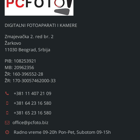
DIGITALNI FOTOAPARATI I KAMERE
Zmajevačka 2. red br. 2
Žarkovo
11030 Beograd, Srbija
PIB: 108253921
MB: 20962356
ŽR: 160-396552-28
ŽR: 170-30057462000-33
+381 11 407 21 09
+381 64 23 16 580