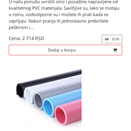
U našu ponudu uvrstili smo i pozadine napravljene od
kvalitetnog PVC materijala. Savitljive su, lako se motaju
u rolnu, vodootporne su i možete ih prati kada se
zaprljaju. Nakon pranja ih jednostavno prebrišete
peškirom i...
Cena: 2 714 RSD
EUR
Dodaj u korpu