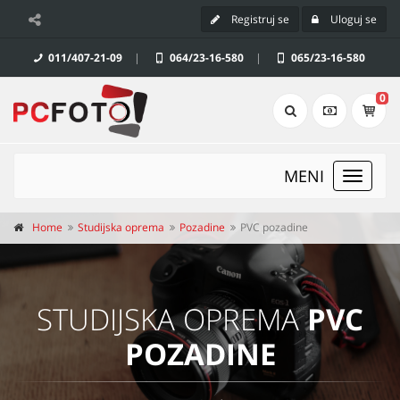
Registruj se
Uloguj se
011/407-21-09
|
064/23-16-580
|
065/23-16-580
0
MENI
Toggle
navigat
Home
Studijska oprema
Pozadine
PVC pozadine
STUDIJSKA OPREMA
PVC
POZADINE