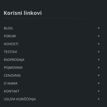
+381 65 23 16 580
office@pcfoto.biz
Radno vreme 09-20h Pon-Pet, Subotom 09-15h
Korisni linkovi
BLOG
FORUM
NOVOSTI
TESTOVI
RASPRODAJA
POJMOVNIK
CENOVNIK