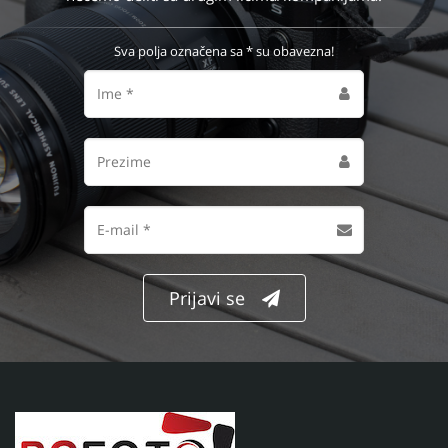
Ostavite svoj email i u proseku ćemo Vam jednom mesečno
slati obaveštenja o akcijama i popustima u našoj ponudi. U
svakom trenutku možete se odjaviti, Vaš email nikada
nećemo deliti sa drugim licima/kompanijama.
Sva polja označena sa * su obavezna!
Ime
Prezime
Email
adresa
Prijavi se