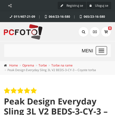
Registruj se
Uloguj se
011/407-21-09
|
064/23-16-580
|
065/23-16-580
0
MENI
Toggle
navigat
Home
Oprema
Torbe
Torbe na rame
Peak Design Everyday Sling 3L V2 BEDS-3-CY-3 – Coyote torba
Peak Design Everyday
Sling 3L V2 BEDS-3-CY-3 –