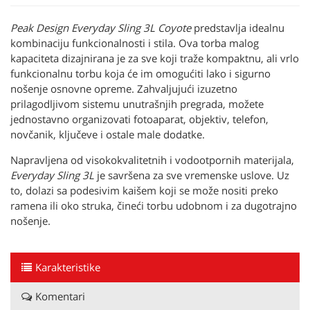
Peak Design Everyday Sling 3L Coyote
predstavlja idealnu
kombinaciju funkcionalnosti i stila. Ova torba malog
kapaciteta dizajnirana je za sve koji traže kompaktnu, ali vrlo
funkcionalnu torbu koja će im omogućiti lako i sigurno
nošenje osnovne opreme. Zahvaljujući izuzetno
prilagodljivom sistemu unutrašnjih pregrada, možete
jednostavno organizovati fotoaparat, objektiv, telefon,
novčanik, ključeve i ostale male dodatke.
Napravljena od visokokvalitetnih i vodootpornih materijala,
Everyday Sling 3L
je savršena za sve vremenske uslove. Uz
to, dolazi sa podesivim kaišem koji se može nositi preko
ramena ili oko struka, čineći torbu udobnom i za dugotrajno
nošenje.
Karakteristike
Komentari