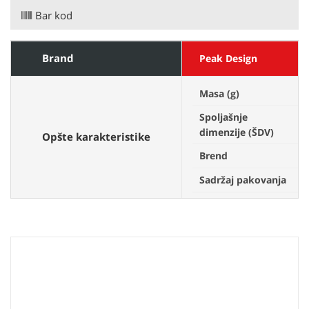
Bar kod
Brand
Peak Design
Masa (g)
5
Spoljašnje
3
dimenzije (ŠDV)
Opšte karakteristike
Brend
P
Sadržaj pakovanja
1