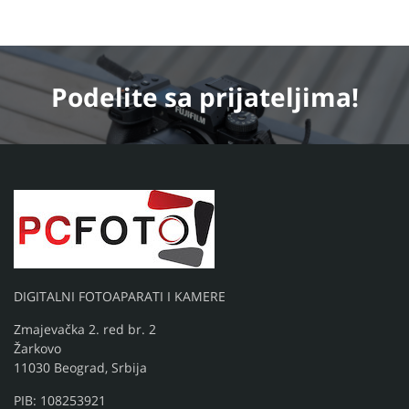
Podelite
sa prijateljima!
DIGITALNI FOTOAPARATI I KAMERE
Zmajevačka 2. red br. 2
Žarkovo
11030 Beograd, Srbija
PIB: 108253921