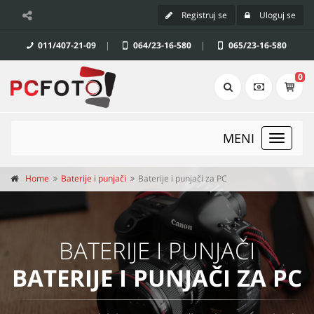
Registruj se
Uloguj se
011/407-21-09
|
064/23-16-580
|
065/23-16-580
0
MENI
Toggle
navigat
Home
Baterije i punjači
Baterije i punjači za PC
BATERIJE I PUNJAČI
BATERIJE I PUNJAČI ZA PC