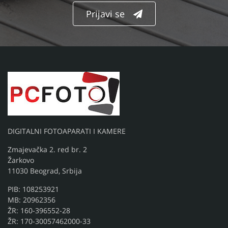
Prijavi se
DIGITALNI FOTOAPARATI I KAMERE
Zmajevačka 2. red br. 2
Žarkovo
11030 Beograd, Srbija
PIB: 108253921
MB: 20962356
ŽR: 160-396552-28
ŽR: 170-30057462000-33