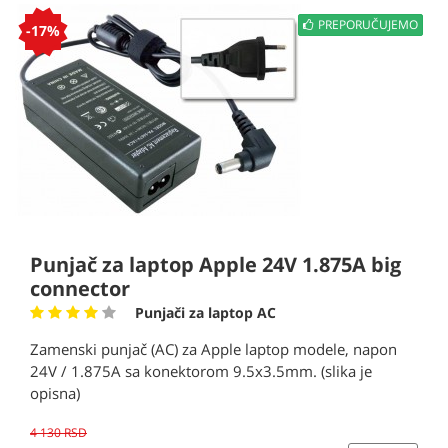
PREPORUČUJEMO
-17%
Punjač za laptop Apple 24V 1.875A big
connector
Punjači za laptop AC
Zamenski punjač (AC) za Apple laptop modele, napon
24V / 1.875A sa konektorom 9.5x3.5mm. (slika je
opisna)
4 130 RSD