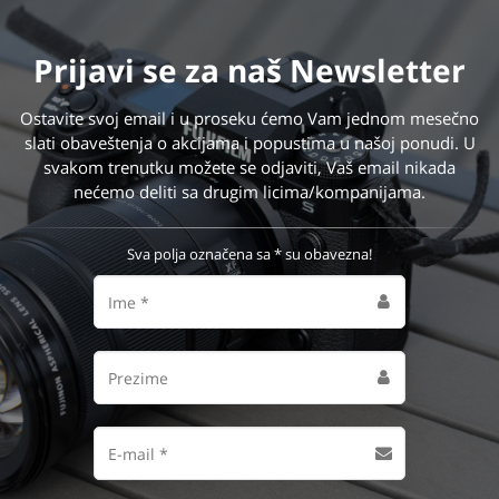
Prijavi se
za naš Newsletter
Ostavite svoj email i u proseku ćemo Vam jednom mesečno
slati obaveštenja o akcijama i popustima u našoj ponudi. U
svakom trenutku možete se odjaviti, Vaš email nikada
nećemo deliti sa drugim licima/kompanijama.
Sva polja označena sa * su obavezna!
Ime
Prezime
Email
adresa