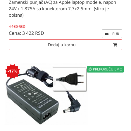
Zamenski punjač (AC) za Apple laptop modele, napon
24V / 1.875A sa konektorom 7.7x2.5mm. (slika je
opisna)
4 130 RSD
Cena: 3 422 RSD
EUR
Dodaj u korpu
PREPORUČUJEMO
-17%