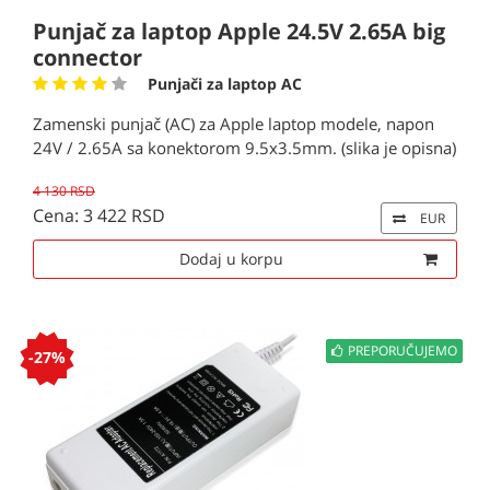
Punjač za laptop Apple 24.5V 2.65A big
connector
Punjači za laptop AC
Zamenski punjač (AC) za Apple laptop modele, napon
24V / 2.65A sa konektorom 9.5x3.5mm. (slika je opisna)
4 130 RSD
Cena: 3 422 RSD
EUR
Dodaj u korpu
PREPORUČUJEMO
-27%