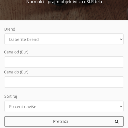
Normalci i prajm objektivi za dSLR tela
Brend
Cena od (Eur)
Cena do (Eur)
Sortiraj
Pretraži