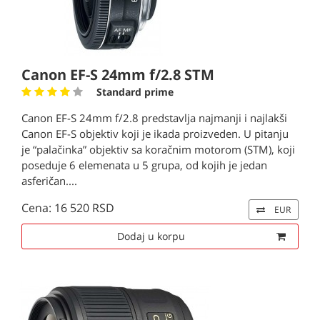
Canon EF-S 24mm f/2.8 STM
Standard prime
Canon EF-S 24mm f/2.8 predstavlja najmanji i najlakši
Canon EF-S objektiv koji je ikada proizveden. U pitanju
je “palačinka” objektiv sa koračnim motorom (STM), koji
poseduje 6 elemenata u 5 grupa, od kojih je jedan
asferičan....
Cena: 16 520 RSD
EUR
Dodaj u korpu