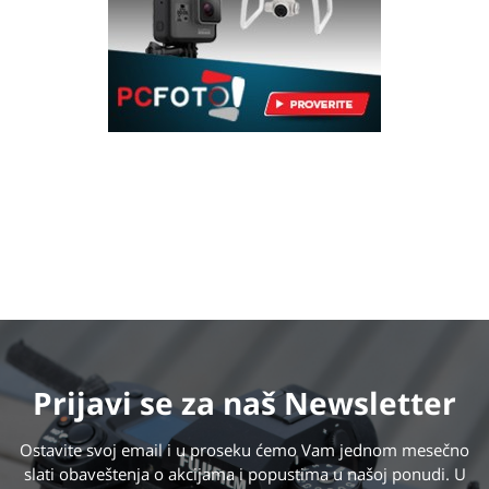
Prijavi se
za naš Newsletter
Ostavite svoj email i u proseku ćemo Vam jednom mesečno
slati obaveštenja o akcijama i popustima u našoj ponudi. U