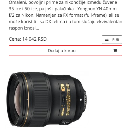
Omaleni, povoljni prime za nikondžije između čuvene
35-ice i 50-ice, pa još i palačinka - Yongnuo YN 40mm
f/2 za Nikon. Namenjen za FX format (full-frame), ali se
može koristiti i sa DX telima i u tom slučaju ekvivalentan
raspon iznosi...
Cena: 14 042 RSD
EUR
Dodaj u korpu