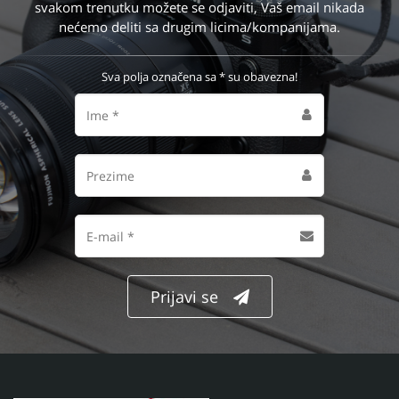
svakom trenutku možete se odjaviti, Vaš email nikada
nećemo deliti sa drugim licima/kompanijama.
Sva polja označena sa * su obavezna!
Ime
Prezime
Email
adresa
Prijavi se