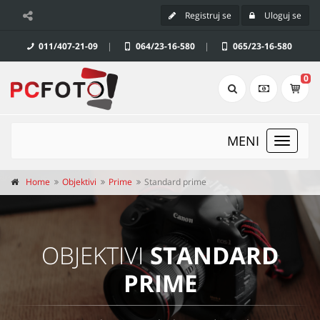
Registruj se
Uloguj se
011/407-21-09
|
064/23-16-580
|
065/23-16-580
0
MENI
Toggle
navigat
Home
Objektivi
Prime
Standard prime
OBJEKTIVI
STANDARD
PRIME