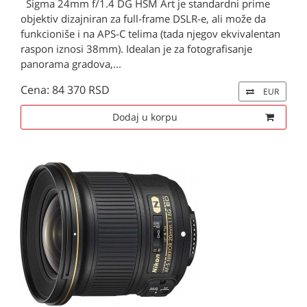
Sigma 24mm f/1.4 DG HSM Art je standardni prime
objektiv dizajniran za full-frame DSLR-e, ali može da
funkcioniše i na APS-C telima (tada njegov ekvivalentan
raspon iznosi 38mm). Idealan je za fotografisanje
panorama gradova,...
Cena: 84 370 RSD
EUR
Dodaj u korpu