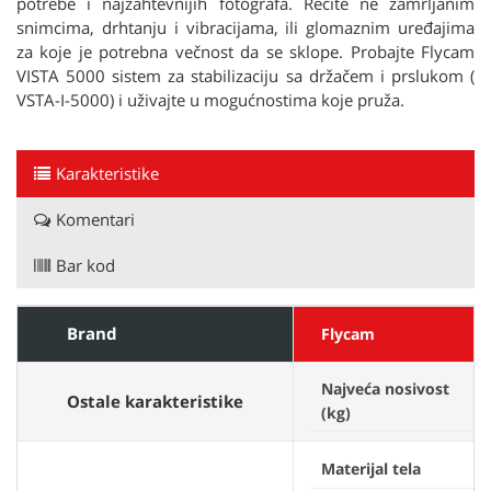
potrebe i najzahtevnijih fotografa. Recite ne zamrljanim
snimcima, drhtanju i vibracijama, ili glomaznim uređajima
za koje je potrebna večnost da se sklope. Probajte Flycam
VISTA 5000 sistem za stabilizaciju sa držačem i prslukom (
VSTA-I-5000) i uživajte u mogućnostima koje pruža.
Karakteristike
Komentari
Bar kod
Brand
Flycam
Najveća nosivost
Ostale karakteristike
(kg)
Materijal tela