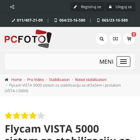
Registruj se
Uloguj se
011/407-21-09
|
064/23-16-580
|
065/23-16-580
0
MENI
Toggle
navigat
Home
Pro Video
Stabilizatori
Robot stabilizatori
Flycam VISTA 5000 sistem za stabilizaciju sa držačem i prslukom
(VSTA-I-5000)
Flycam VISTA 5000