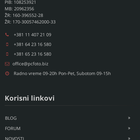
Zmajevačka 2. red br. 2
Žarkovo
11030 Beograd, Srbija
PIB: 108253921
MB: 20962356
ŽR: 160-396552-28
ŽR: 170-30057462000-33
+381 11 407 21 09
+381 64 23 16 580
+381 65 23 16 580
office@pcfoto.biz
Radno vreme 09-20h Pon-Pet, Subotom 09-15h
Korisni linkovi