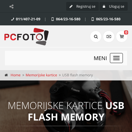
Registruj se
Uloguj se
011/407-21-09
|
064/23-16-580
|
065/23-16-580
0
MENI
Toggle
navigat
Home
Memorijske kartice
USB flash memory
MEMORIJSKE KARTICE
USB
FLASH MEMORY