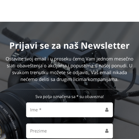
Prijavi se
za naš Newsletter
Ostavite svoj email i u proseku ćemo Vam jednom mesečno
slati obaveštenja o akcijama i popustima u našoj ponudi. U
svakom trenutku možete se odjaviti, Vaš email nikada
nećemo deliti sa drugim licima/kompanijama.
Sva polja označena sa * su obavezna!
Ime