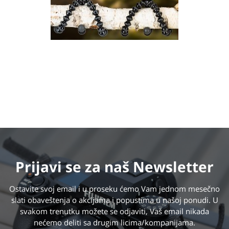
Prijavi se
za naš Newsletter
Ostavite svoj email i u proseku ćemo Vam jednom mesečno
slati obaveštenja o akcijama i popustima u našoj ponudi. U
svakom trenutku možete se odjaviti, Vaš email nikada
nećemo deliti sa drugim licima/kompanijama.