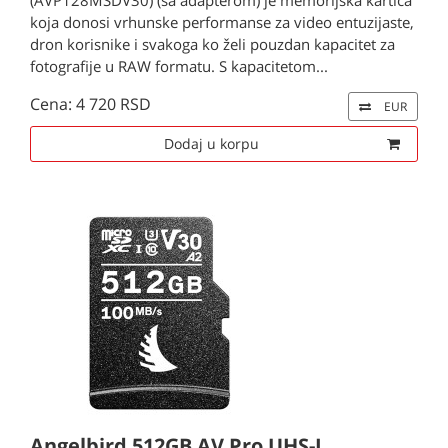
(AVP128MSDV30) (sa adapterom) je memorijska kartica
koja donosi vrhunske performanse za video entuzijaste,
dron korisnike i svakoga ko želi pouzdan kapacitet za
fotografije u RAW formatu. S kapacitetom...
Cena: 4 720 RSD
EUR
Dodaj u korpu
Angelbird 512GB AV Pro UHS-I