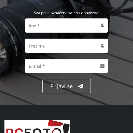
Sva polja označena sa * su obavezna!
Ime
Prezime
Email
adresa
Prijavi se