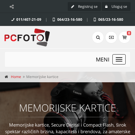
Registruj se
Uloguj se
011/407-21-09
|
064/23-16-580
|
065/23-16-580
0
MENI
Toggle
navigat
Home
Memorijske kartice
MEMORIJSKE KARTICE
Memorijske kartice, Secure Digital i Compact Flash, širok
spektar različitih brzina, kapaciteta i brendova, za amaterske