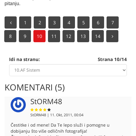
pitanju.
1
2
3
4
5
6
7
8
9
10
11
12
13
14
Idi na stranu:
Strana 10/14
KOMENTARI (5)
StORM48
StORM48 | 11. Okt, 2011, 00:04
Čestitke i od mene! Da Te lepo služi i pomogne u
dobijanju što više odličnih fotografija!