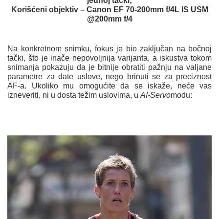
jednoj tački;
Korišćeni objektiv – Canon EF 70-200mm f/4L IS USM
@200mm f/4
Na konkretnom snimku, fokus je bio zaključan na bočnoj
tački, što je inače nepovoljnija varijanta, a iskustva tokom
snimanja pokazuju da je bitnije obratiti pažnju na valjane
parametre za date uslove, nego brinuti se za preciznost
AF-a. Ukoliko mu omogućite da se iskaže, neće vas
izneveriti, ni u dosta težim uslovima, u
AI-Servo
modu
: