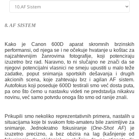
8. AF SISTEM
Kako je Canon 600D aparat skromnih brzinskih
performansi, od njega se i ne očekuje hvatanje u koštac za
najzahtevnijim žanrovima fotografije, koji potenciraju
izuzetno brz rad. Naravno, to ni slučajno ne znači da se
njegovi potencijalni vlasnici ne smeju upustiti u malo teže
zadatke, poput snimanja sportskih dešavanja i drugih
akcionih scena, koje zahtevaju brz i agilan AF sistem.
Autofokus koji poseduje 600D testirali smo već dosta puta,
pa ono što ćemo u nastavku videti ne predstavlja nikakvu
novinu, već samo potvrdu onoga što smo od ranije znali.
Prikupili smo nekoliko reprezentativnih primera, nastalih u
situacijama koje bi svakom foto-amateru bile zanimljive za
snimanje. Jednokratno fokusiranje (
One-Shot AF
) je
izuzetno precizno, a bez obzira na lag (kašnjenje od