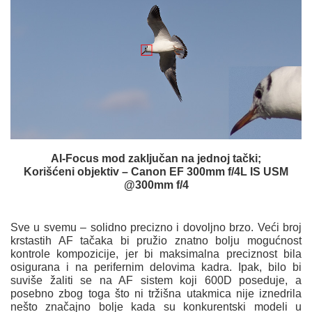
AI-Focus mod zaključan na jednoj tački;
Korišćeni objektiv – Canon EF 300mm f/4L IS USM
@300mm f/4
Sve u svemu – solidno precizno i dovoljno brzo. Veći broj
krstastih AF tačaka bi pružio znatno bolju mogućnost
kontrole kompozicije, jer bi maksimalna preciznost bila
osigurana i na perifernim delovima kadra. Ipak, bilo bi
suviše žaliti se na AF sistem koji 600D poseduje, a
posebno zbog toga što ni tržišna utakmica nije iznedrila
nešto značajno bolje kada su konkurentski modeli u