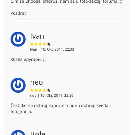
Čim se uhodaš, pridruži nam se u foto-sekciji foruma. ;)
Pozdrav
Ivan
Ivan | 10. Okt, 2011, 22:33
Хвала другари. ;)
neo
neo | 10. Okt, 2011, 22:26
Čestitke na dobroj kupovini i puno dobrog svetla i
fotografija.
Bole