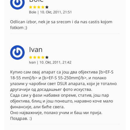
Bole | 10. Okt, 2011, 21:51
Odlican izbor, nek je sa srecom i da nas castis kojom
fotkom ;)
Ivan
Ivan | 10. Okt, 2011, 21:42
Купио сам овај апарат са још два објектива [b>EF-S
18-55 mm[/b> и [b>EF-S 55-250mm[/b>, и полако
улазим у чаробни свет DSLR апарата, који је тотално
другачији од досадашњег фото искуства.
Сада сам у фази набавке опреме, статив, још пар
објектива, блиц и још понешто, наравно коче мало
финансије, али биће свега.
Оно најважније, полако учим и баш ми прија.
Поздрав. :)