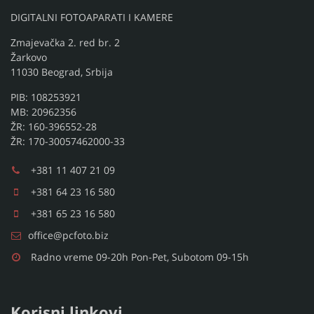
DIGITALNI FOTOAPARATI I KAMERE
Zmajevačka 2. red br. 2
Žarkovo
11030 Beograd, Srbija
PIB: 108253921
MB: 20962356
ŽR: 160-396552-28
ŽR: 170-30057462000-33
+381 11 407 21 09
+381 64 23 16 580
+381 65 23 16 580
office@pcfoto.biz
Radno vreme 09-20h Pon-Pet, Subotom 09-15h
Korisni linkovi