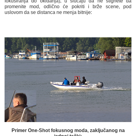
fokusiranja do okidanja), u slučaju da ne stignete da
promenite mod, odlično će pokriti i brže scene, pod
uslovom da se distanca ne menja bitnije:
Primer One-Shot fokusnog moda, zaključanog na