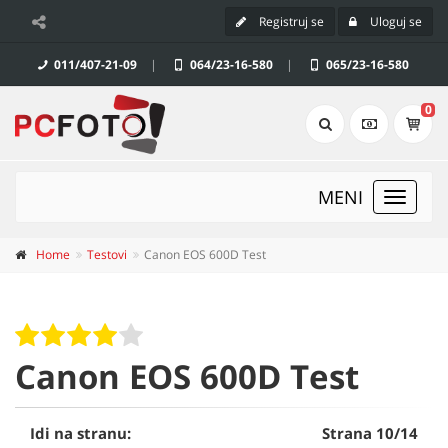
Registruj se
Uloguj se
011/407-21-09
|
064/23-16-580
|
065/23-16-580
0
MENI
Toggle
navigat
Home
Testovi
Canon EOS 600D Test
Canon EOS 600D Test
Idi na stranu:
Strana 10/14