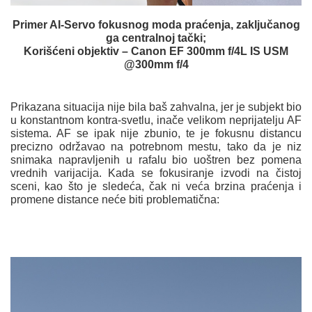
Primer AI-Servo fokusnog moda praćenja, zaključanog
ga centralnoj tački;
Korišćeni objektiv – Canon EF 300mm f/4L IS USM
@300mm f/4
Prikazana situacija nije bila baš zahvalna, jer je subjekt bio
u konstantnom kontra-svetlu, inače velikom neprijatelju AF
sistema. AF se ipak nije zbunio, te je fokusnu distancu
precizno održavao na potrebnom mestu, tako da je niz
snimaka napravljenih u rafalu bio uoštren bez pomena
vrednih varijacija. Kada se fokusiranje izvodi na čistoj
sceni, kao što je sledeća, čak ni veća brzina praćenja i
promene distance neće biti problematična: