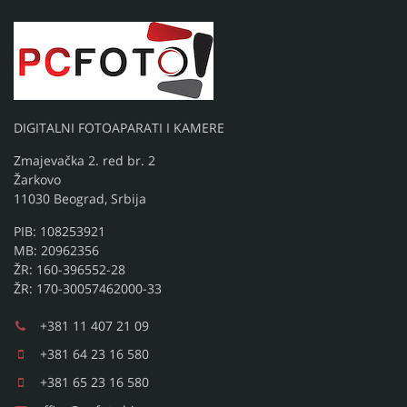
DIGITALNI FOTOAPARATI I KAMERE
Zmajevačka 2. red br. 2
Žarkovo
11030 Beograd, Srbija
PIB: 108253921
MB: 20962356
ŽR: 160-396552-28
ŽR: 170-30057462000-33
+381 11 407 21 09
+381 64 23 16 580
+381 65 23 16 580