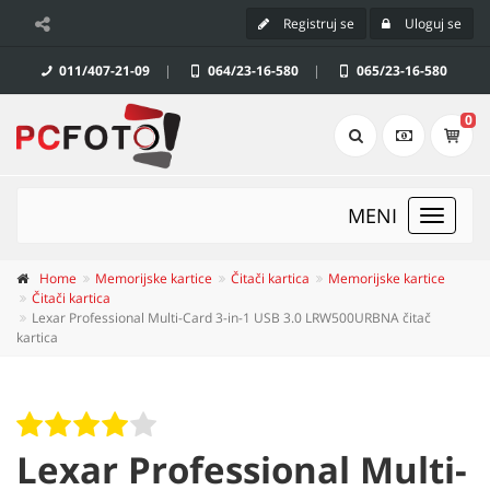
Registruj se
Uloguj se
011/407-21-09
|
064/23-16-580
|
065/23-16-580
0
MENI
Toggle
navigat
Home
Memorijske kartice
Čitači kartica
Memorijske kartice
Čitači kartica
Lexar Professional Multi-Card 3-in-1 USB 3.0 LRW500URBNA čitač
kartica
Lexar Professional Multi-