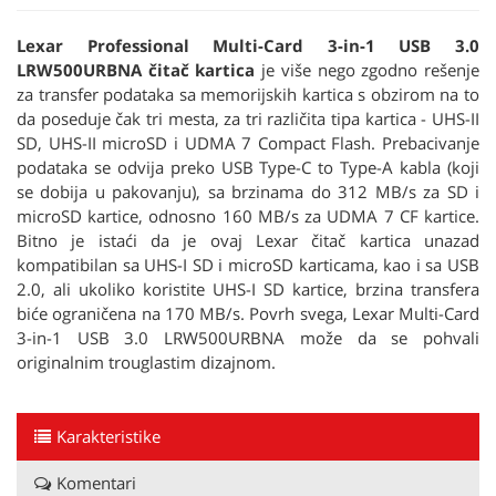
Lexar Professional Multi-Card 3-in-1 USB 3.0
LRW500URBNA čitač kartica
je više nego zgodno rešenje
za transfer podataka sa memorijskih kartica s obzirom na to
da poseduje čak tri mesta, za tri različita tipa kartica - UHS-II
SD, UHS-II microSD i UDMA 7 Compact Flash. Prebacivanje
podataka se odvija preko USB Type-C to Type-A kabla (koji
se dobija u pakovanju), sa brzinama do 312 MB/s za SD i
microSD kartice, odnosno 160 MB/s za UDMA 7 CF kartice.
Bitno je istaći da je ovaj Lexar čitač kartica unazad
kompatibilan sa UHS-I SD i microSD karticama, kao i sa USB
2.0, ali ukoliko koristite UHS-I SD kartice, brzina transfera
biće ograničena na 170 MB/s. Povrh svega, Lexar Multi-Card
3-in-1 USB 3.0 LRW500URBNA može da se pohvali
originalnim trouglastim dizajnom.
Karakteristike
Komentari