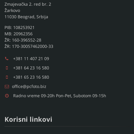
Zmajevačka 2. red br. 2
Žarkovo
11030 Beograd, Srbija
PIB: 108253921
MB: 20962356
ŽR: 160-396552-28
ŽR: 170-30057462000-33
+381 11 407 21 09
+381 64 23 16 580
+381 65 23 16 580
office@pcfoto.biz
Radno vreme 09-20h Pon-Pet, Subotom 09-15h
Korisni linkovi