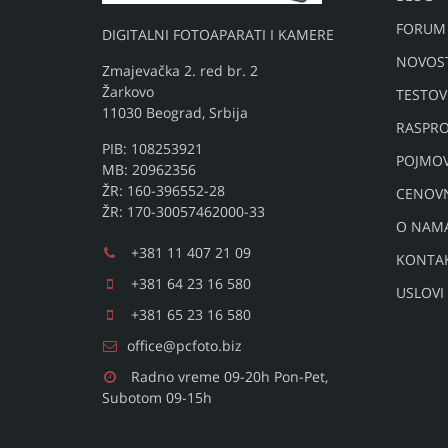
FORUM
DIGITALNI FOTOAPARATI I KAMERE
NOVOST
Zmajevačka 2. red br. 2
Žarkovo
TESTOV
11030 Beograd, Srbija
RASPRO
PIB: 108253921
POJMO
MB: 20962356
ŽR: 160-396552-28
CENOV
ŽR: 170-30057462000-33
O NAM
+381 11 407 21 09
KONTA
+381 64 23 16 580
USLOVI
+381 65 23 16 580
office@pcfoto.biz
Radno vreme 09-20h Pon-Pet,
Subotom 09-15h