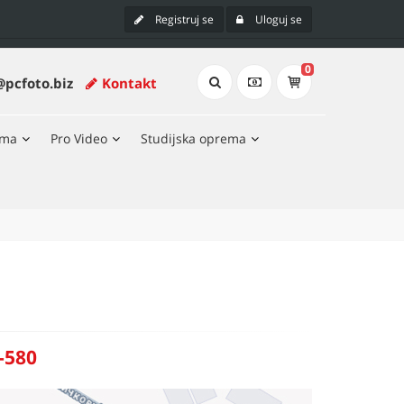
Registruj se
Uloguj se
0
@pcfoto.biz
Kontakt
ema
Pro Video
Studijska oprema
-580