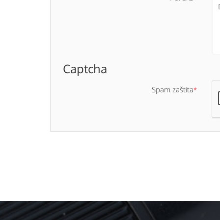
Captcha
Spam zaštita
*