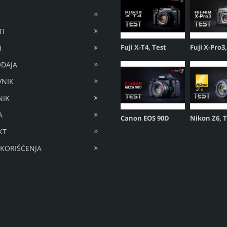
I
Fuji X-T4, Test
Fuji X-Pro3
I
DAJA
VNIK
NIK
A
Canon EOS 90D
Nikon Z6, 
KT
 KORIŠĆENJA