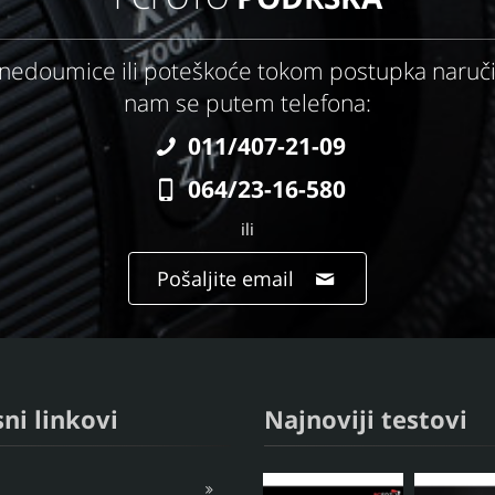
 nedoumice ili poteškoće tokom postupka naručiv
nam se putem telefona:
011/407-21-09
064/23-16-580
ili
Pošaljite email
ni linkovi
Najnoviji testovi