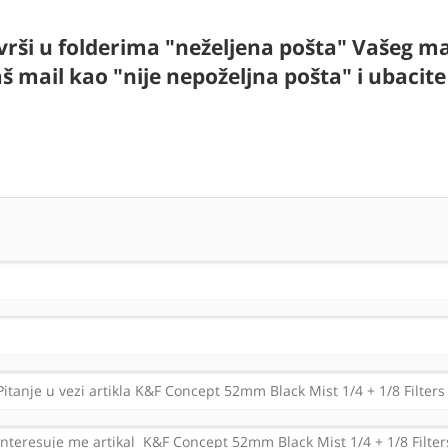
rši u folderima "neželjena pošta" Vašeg mai
aš mail kao "nije nepoželjna pošta" i ubaci