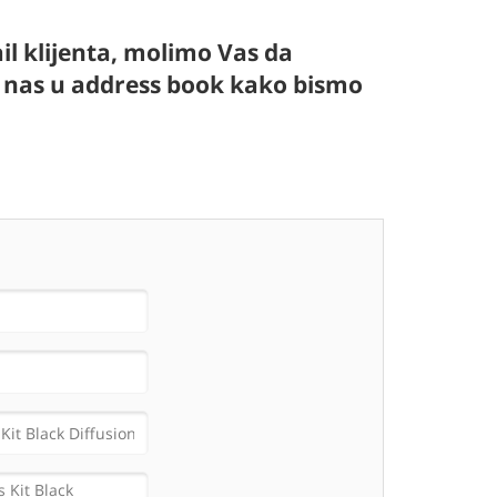
l klijenta, molimo Vas da
te nas u address book kako bismo