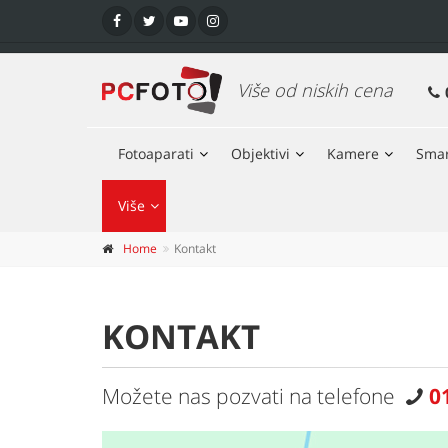
Više od niskih cena
Fotoaparati
Objektivi
Kamere
Smar
Više
Home
Kontakt
KONTAKT
Možete nas pozvati na telefone
0