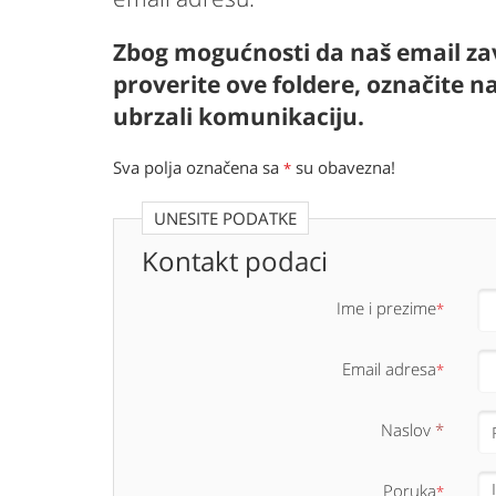
Zbog mogućnosti da naš email zav
proverite ove foldere, označite n
ubrzali komunikaciju.
Sva polja označena sa
su obavezna!
*
UNESITE PODATKE
Kontakt podaci
Ime i prezime
*
Email adresa
*
Naslov
*
Poruka
*