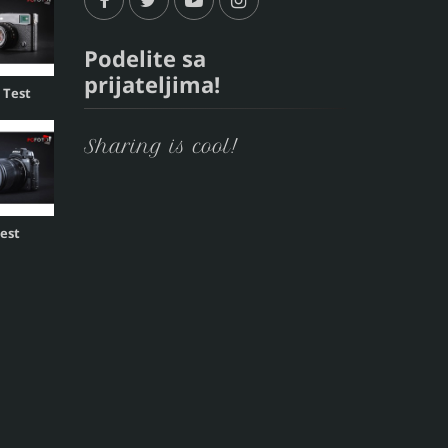
Podelite sa
prijateljima!
, Test
Sharing is cool!
Test