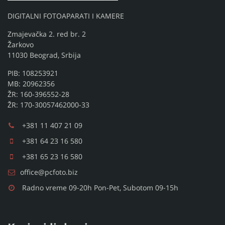
DIGITALNI FOTOAPARATI I KAMERE
Zmajevačka 2. red br. 2
Žarkovo
11030 Beograd, Srbija
PIB: 108253921
MB: 20962356
ŽR: 160-396552-28
ŽR: 170-30057462000-33
+381 11 407 21 09
+381 64 23 16 580
+381 65 23 16 580
office@pcfoto.biz
Radno vreme 09-20h Pon-Pet, Subotom 09-15h