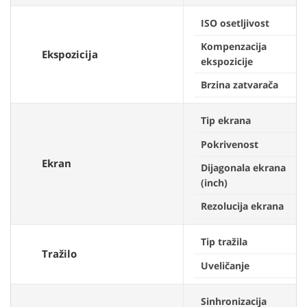
ISO osetljivost
Kompenzacija
Ekspozicija
ekspozicije
Brzina zatvarača
Tip ekrana
Pokrivenost
Ekran
Dijagonala ekrana
3
(inch)
Rezolucija ekrana
Tip tražila
Tražilo
Uveličanje
Sinhronizacija