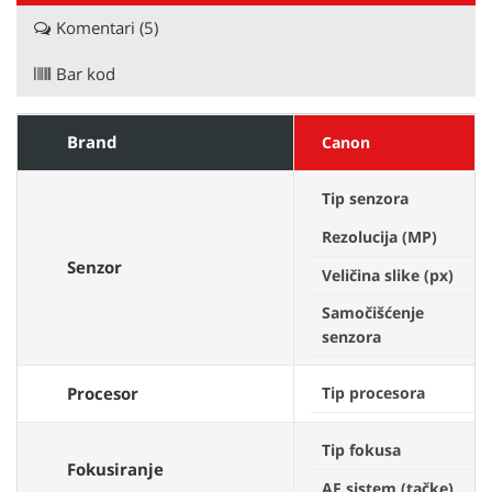
Komentari (5)
Bar kod
Brand
Canon
Tip senzora
Rezolucija (MP)
Senzor
Veličina slike (px)
Samočišćenje
senzora
Procesor
Tip procesora
Tip fokusa
Fokusiranje
AF sistem (tačke)