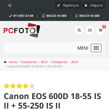
Registruj se
Uloguj se
011/407-21-09
|
064/23-16-580
|
065/23-16-580
0
MENI
Toggle
navigat
Home
Fotoaparati
dSLR
Fotoaparati
dSLR
Canon EOS 600D 18-55 IS II + 55-250 IS II
Canon EOS 600D 18-55 IS
II + 55-250 IS II