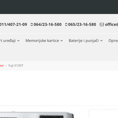
011/407-21-09
064/23-16-580
065/23-16-580
office
t uređaji
Memorijske kartice
Baterije i punjači
Opr
mer
Fuji X100T