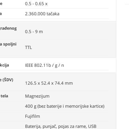
je
0.5 - 0.65 x
a
2.360.000 tačaka
građenog
0.5 - 9 m
a spoljni
TTL
kcija
IEEE 802.11b / g / n
e (ŠDV)
126.5 x 52.4 x 74.4 mm
 tela
Magnezijum
400 g (bez baterije i memorijske kartice)
Fujifilm
Baterija, punjač, pojas za rame, USB