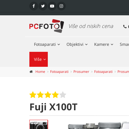
Više od niskih cena
Fotoaparati
Objektivi
Kamere
Smar
Više
Home
Fotoaparati
Prosumer
Fotoaparati
Prosu
Fuji X100T