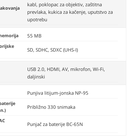
kabl, poklopac za objektiv, zaštitna
pakovanja
prevlaka, kukica za kačenje, uputstvo za
upotrebu
memorija
55 MB
rijske
SD, SDHC, SDXC (UHS-I)
USB 2.0, HDMI, AV, mikrofon, Wi-Fi,
daljinski
Punjiva litijum-jonska NP-95
baterije
Približno 330 snimaka
n.)
 AC
Punjač za baterije BC-65N