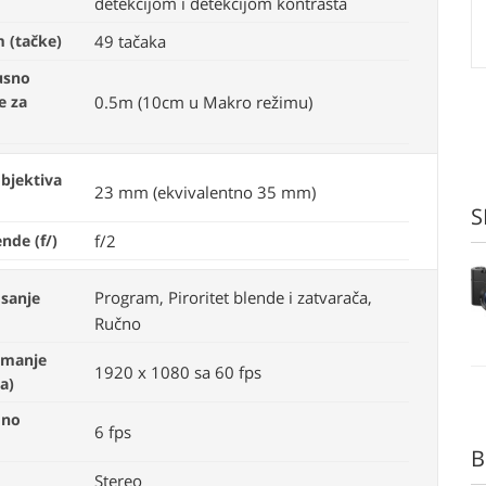
detekcijom i detekcijom kontrasta
m (tačke)
49 tačaka
usno
e za
0.5m (10cm u Makro režimu)
bjektiva
23 mm (ekvivalentno 35 mm)
S
nde (f/)
f/2
Program, Piroritet blende i zatvarača,
isanje
Ručno
imanje
1920 x 1080 sa 60 fps
ja)
dno
6 fps
B
Stereo