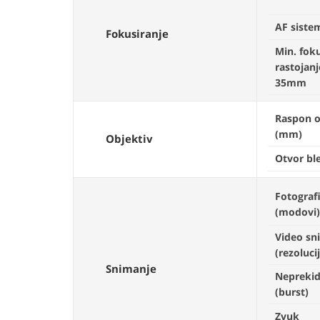
AF siste
Fokusiranje
Min. fok
rastojanj
35mm
Raspon o
(mm)
Objektiv
Otvor ble
Fotograf
(modovi)
Video sn
(rezoluci
Snimanje
Nepreki
(burst)
Zvuk