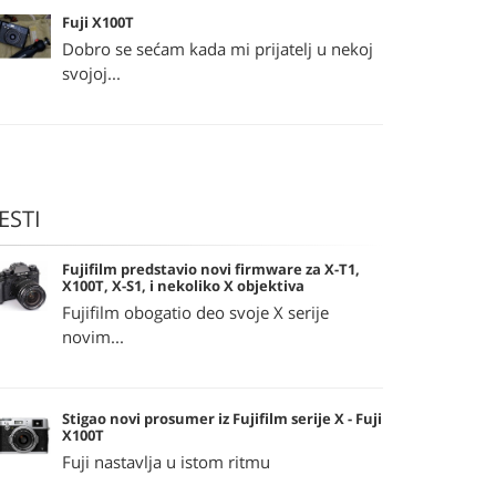
Fuji X100T
Dobro se sećam kada mi prijatelj u nekoj
svojoj...
ESTI
Fujifilm predstavio novi firmware za X-T1,
X100T, X-S1, i nekoliko X objektiva
Fujifilm obogatio deo svoje X serije
novim...
Stigao novi prosumer iz Fujifilm serije X - Fuji
X100T
Fuji nastavlja u istom ritmu