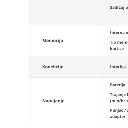
Sadržaj 
Interna 
Memorija
Tip memo
kartice
Konekcije
Interfejs
Baterija
Trajanje 
Napajanje
(min/br.s
Punjač /
adapter