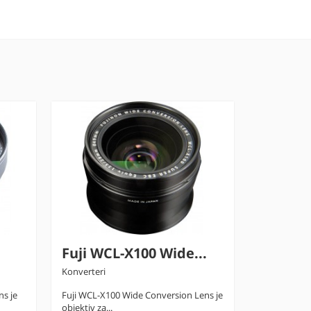
Fuji WCL-X100 Wide...
SanDisk
Konverteri
Secure Digita
s je
Fuji WCL-X100 Wide Conversion Lens je
SanDisk SDH
objektiv za...
memorijska ka