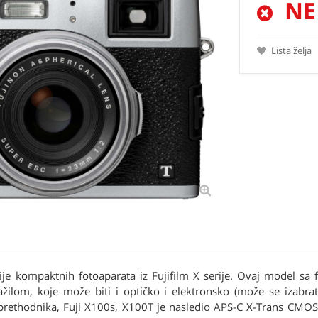
NE
Lista želja
cije kompaktnih fotoaparata iz Fujifilm X serije. Ovaj model 
žilom, koje može biti i optičko i elektronsko (može se izabra
prethodnika, Fuji X100s, X100T je nasledio APS-C X-Trans CMOS I