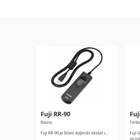
Fuji RR-90
Fuj
Razno
Torbe
menzijama,
Fuji RR-90 je žičani daljinski okidač i...
Fuji 
za ručn