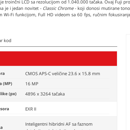
 je troinčni LCD sa rezolucijom od 1.040.000 tačaka. Ovaj Fuji pr
a je i jedan novitet -
Classic
Chrome
- koji donosi mutirane tono
om Wi-Fi funkcijom, Full HD videom sa 60 fps, ručnim fokusiran
ar kod
ora
CMOS APS-C veličine 23.6 x 15.8 mm
a (MP)
16 MP
slike (px)
4896 x 3264 tačaka
esora
EXR II
Inteligentni hibridni AF sa faznom
sa