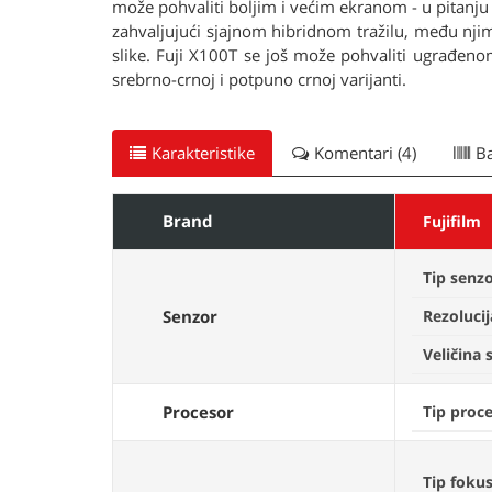
može pohvaliti boljim i većim ekranom - u pitanju
zahvaljujući sjajnom hibridnom tražilu, među njim
slike. Fuji X100T se još može pohvaliti ugrađen
srebrno-crnoj i potpuno crnoj varijanti.
Karakteristike
Komentari (4)
B
Brand
Fujifilm
Tip senz
Senzor
Rezolucij
Veličina 
Procesor
Tip proc
Tip foku