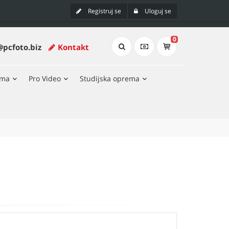
Registruj se
Uloguj se
0
@pcfoto.biz
Kontakt
ema
Pro Video
Studijska oprema