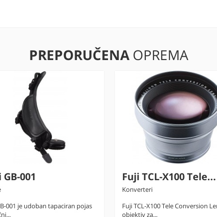
PREPORUČENA
OPREMA
i GB-001
Fuji TCL-X100 Tele...
Konverteri
GB-001 je udoban tapaciran pojas
Fuji TCL-X100 Tele Conversion Len
i...
objektiv za...