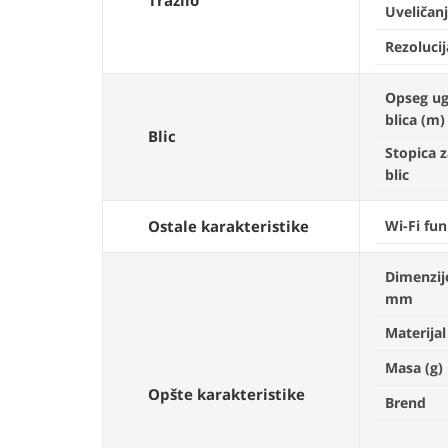
Tražilo
Uveličan
Rezolucij
Opseg u
blica (m)
Blic
Stopica z
blic
Ostale karakteristike
Wi-Fi fun
Dimenzij
mm
Materijal
Masa (g)
Opšte karakteristike
Brend