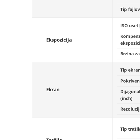
Tip fajlo
ISO osetl
Kompenz
Ekspozicija
ekspozici
Brzina z
Tip ekra
Pokriven
Ekran
Dijagona
(inch)
Rezoluci
Tip tražil