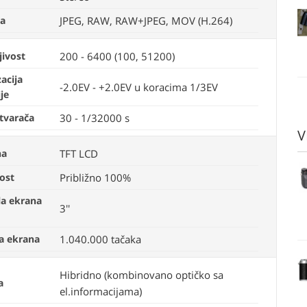
va
JPEG, RAW, RAW+JPEG, MOV (H.264)
jivost
200 - 6400 (100, 51200)
acija
-2.0EV - +2.0EV u koracima 1/3EV
je
atvarača
30 - 1/32000 s
V
na
TFT LCD
ost
Približno 100%
la ekrana
3''
ja ekrana
1.040.000 tačaka
Hibridno (kombinovano optičko sa
a
el.informacijama)