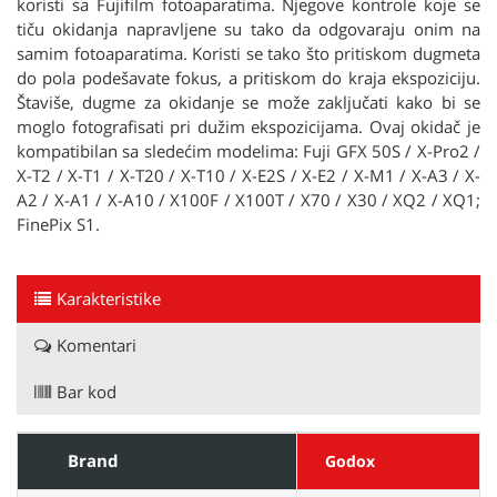
koristi sa Fujifilm fotoaparatima. Njegove kontrole koje se
tiču okidanja napravljene su tako da odgovaraju onim na
samim fotoaparatima. Koristi se tako što pritiskom dugmeta
do pola podešavate fokus, a pritiskom do kraja ekspoziciju.
Štaviše, dugme za okidanje se može zaključati kako bi se
moglo fotografisati pri dužim ekspozicijama. Ovaj okidač je
kompatibilan sa sledećim modelima: Fuji GFX 50S / X-Pro2 /
X-T2 / X-T1 / X-T20 / X-T10 / X-E2S / X-E2 / X-M1 / X-A3 / X-
A2 / X-A1 / X-A10 / X100F / X100T / X70 / X30 / XQ2 / XQ1;
FinePix S1.
Karakteristike
Komentari
Bar kod
Brand
Godox