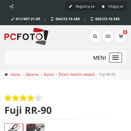
Registruj se
Uloguj se
011/407-21-09
|
064/23-16-580
|
065/23-16-580
0
MENI
Toggle
navigat
Home
Oprema
Razno
Žičani i bežični okidači
Fuji RR-90
Fuji RR-90