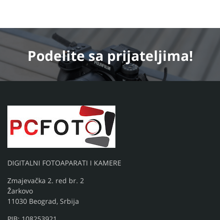
Podelite
sa prijateljima!
DIGITALNI FOTOAPARATI I KAMERE
Zmajevačka 2. red br. 2
Žarkovo
11030 Beograd, Srbija
PIB: 108253921