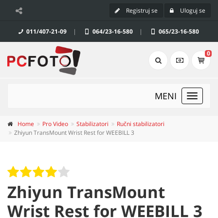
Registruj se
Uloguj se
011/407-21-09
|
064/23-16-580
|
065/23-16-580
0
MENI
Toggle
navigat
Home
Pro Video
Stabilizatori
Ručni stabilizatori
Zhiyun TransMount Wrist Rest for WEEBILL 3
Zhiyun TransMount
Wrist Rest for WEEBILL 3