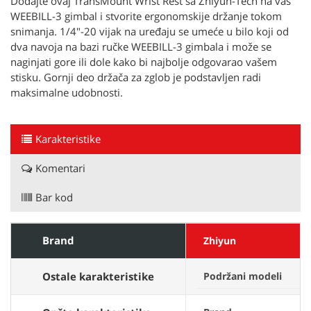
Dodajte ovaj TransMount Wrist Rest sa Zhiyun-Tech na vaš
WEEBILL-3 gimbal i stvorite ergonomskije držanje tokom
snimanja. 1/4"-20 vijak na uređaju se umeće u bilo koji od
dva navoja na bazi ručke WEEBILL-3 gimbala i može se
naginjati gore ili dole kako bi najbolje odgovarao vašem
stisku. Gornji deo držača za zglob je podstavljen radi
maksimalne udobnosti.
Karakteristike
Komentari
Bar kod
Brand
Zhiyun
Ostale karakteristike
Podržani modeli