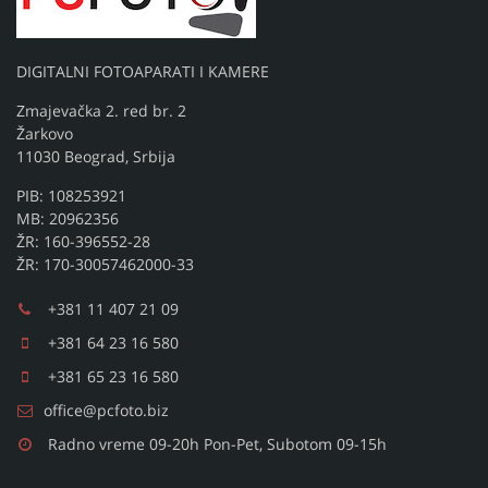
DIGITALNI FOTOAPARATI I KAMERE
Zmajevačka 2. red br. 2
Žarkovo
11030 Beograd, Srbija
PIB: 108253921
MB: 20962356
ŽR: 160-396552-28
ŽR: 170-30057462000-33
+381 11 407 21 09
+381 64 23 16 580
+381 65 23 16 580
office@pcfoto.biz
Radno vreme 09-20h Pon-Pet, Subotom 09-15h