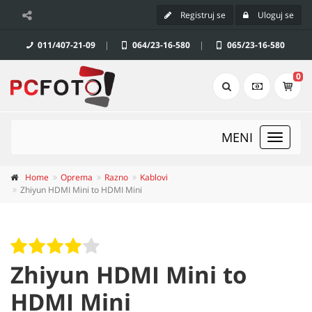
Registruj se
Uloguj se
011/407-21-09
|
064/23-16-580
|
065/23-16-580
0
MENI
Toggle
navigat
Home
Oprema
Razno
Kablovi
Zhiyun HDMI Mini to HDMI Mini
Zhiyun HDMI Mini to
HDMI Mini