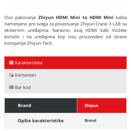
Ovo pakovanje
Zhiyun HDMI Mini to HDMI Mini
kabla
namenjeno pre svega za povezivanje Zhiyun Crane 3 LAB sa
eksternim uređajima. Naravno, ovaj HDMI kabl možete
koristiti i na uređajima koji nisu proizvedeni od strane
kompanije Zhiyun-Tech.
Karakteristike
Komentari
Bar kod
Brand
Zhiyun
Opšte karakteristike
Brend
Z