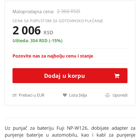
2 360 RSD
Maloprodajna cena:
CENA SA POPUSTOM ZA GOTOVINSKO PLAĆANJE
2 006
RSD
Ušteda:
354 RSD
(-15%)
Pozovite nas za najbolju cenu i stanje
Dodaj u korpu
Prebaci u EUR
Lista želja
Uporedi
Uz punjač za bateriju Fuji NP-W126, dobijate adapter za
punjenje baterije u automobilu, kao i kabl za punjenje