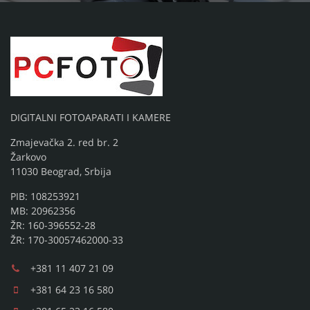
DIGITALNI FOTOAPARATI I KAMERE
Zmajevačka 2. red br. 2
Žarkovo
11030 Beograd, Srbija
PIB: 108253921
MB: 20962356
ŽR: 160-396552-28
ŽR: 170-30057462000-33
+381 11 407 21 09
+381 64 23 16 580