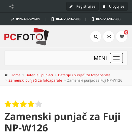
Registruj se
Uloguj se
011/407-21-09
|
064/23-16-580
|
065/23-16-580
0
MENI
Toggle
navigat
Home
Baterije i punjači
Baterije i punjači za fotoaparate
Zamenski punjači za fotoaparate
Zamenski punjač za Fuji NP-W126
Zamenski punjač za Fuji
NP-W126