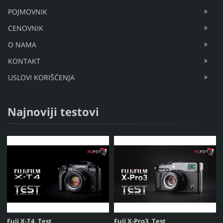
POJMOVNIK
CENOVNIK
O NAMA
KONTAKT
USLOVI KORIŠĆENJA
Najnoviji testovi
Fuji X-T4, Test
Fuji X-Pro3, Test