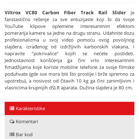
Viltrox VC80 Carbon Fiber Track Rail Slider
je
fanstastično rešenje za sve entuzijaste koji bi da svoje
YouTube klipove oplemene interesantnim efektom
pomeranja kamere sa jedne na drugu stranu. Udahnite dozu
profesionalizma u svoj video pomoću ovog povoljnog
slajdera, izrađenog od izdržljivih karbonskih vlakana, i
napravite "pokrivalice" kojih se nećete postideti.
Jednostavnost korišćenja ga čini vrlo interesantnim
fimadžijama koje koriste mobilne telefone za svoje filmske
poduhvate (gde sve mora biti što prostije i brže spremno za
upotrebu), a nosivost od čitavih 10 kg ga čini zanimljivim i
vlasnicima krupnijih dSLR aparata. Dužina slajdera je 80 cm.
Karakteristike
Komentari
Bar kod