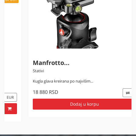
Manfrotto...
Stativi
Kugla glava kreirana po najvišim...
18 880 RSD
EUR
Dodaj u korpu