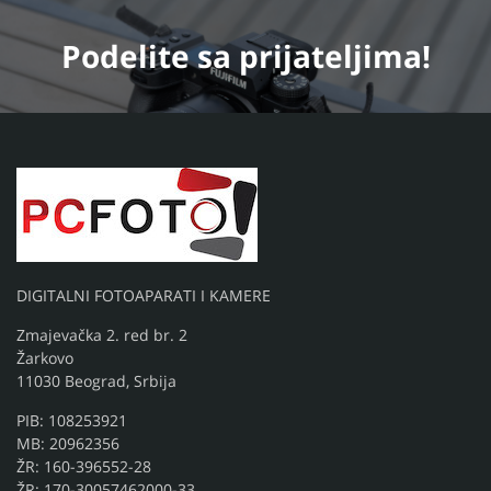
Podelite
sa prijateljima!
DIGITALNI FOTOAPARATI I KAMERE
Zmajevačka 2. red br. 2
Žarkovo
11030 Beograd, Srbija
PIB: 108253921
MB: 20962356
ŽR: 160-396552-28
ŽR: 170-30057462000-33