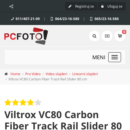
Registruj se
Uloguj se
011/407-21-09
|
064/23-16-580
|
065/23-16-580
0
MENI
Toggle
navigat
Home
Pro Video
Video slajderi
Linearni slajderi
Viltrox VC80 Carbon Fiber Track Rail Slider 80 cm
Viltrox VC80 Carbon
Fiber Track Rail Slider 80