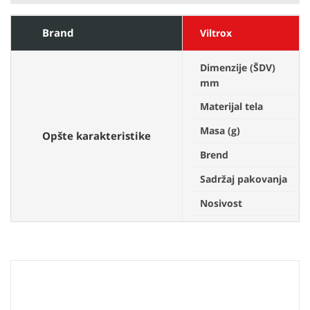
Brand
Viltrox
Dimenzije (ŠDV)
D
mm
Materijal tela
A
Masa (g)
1
Opšte karakteristike
Brend
V
Sadržaj pakovanja
S
Nosivost
1