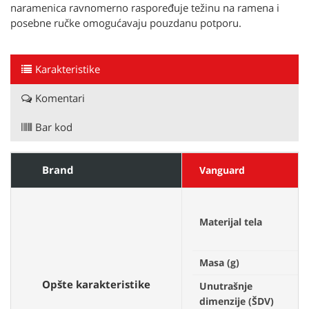
naramenica ravnomerno raspoređuje težinu na ramena i
posebne ručke omogućavaju pouzdanu potporu.
Karakteristike
Komentari
Bar kod
Brand
Vanguard
S
Materijal tela
1
1
Masa (g)
2
Opšte karakteristike
Unutrašnje
3
dimenzije (ŠDV)