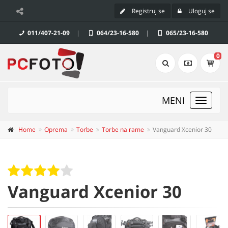
Registruj se
Uloguj se
011/407-21-09
|
064/23-16-580
|
065/23-16-580
0
MENI
Toggle
navigat
Home
Oprema
Torbe
Torbe na rame
Vanguard Xcenior 30
Vanguard Xcenior 30