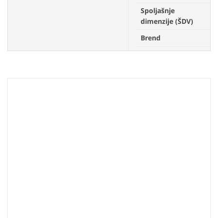
Spoljašnje
4
dimenzije (ŠDV)
Brend
V