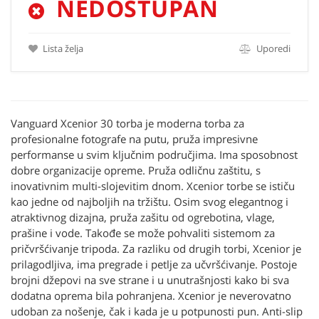
NEDOSTUPAN
Lista želja
Uporedi
Vanguard Xcenior 30 torba je moderna torba za
profesionalne fotografe na putu, pruža impresivne
performanse u svim ključnim područjima. Ima sposobnost
dobre organizacije opreme. Pruža odličnu zaštitu, s
inovativnim multi-slojevitim dnom. Xcenior torbe se ističu
kao jedne od najboljih na tržištu. Osim svog elegantnog i
atraktivnog dizajna, pruža zašitu od ogrebotina, vlage,
prašine i vode. Takođe se može pohvaliti sistemom za
pričvršćivanje tripoda. Za razliku od drugih torbi, Xcenior je
prilagodljiva, ima pregrade i petlje za učvršćivanje. Postoje
brojni džepovi na sve strane i u unutrašnjosti kako bi sva
dodatna oprema bila pohranjena. Xcenior je neverovatno
udoban za nošenje, čak i kada je u potpunosti pun. Anti-slip