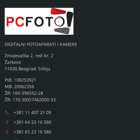
DIGITALNI FOTOAPARATI I KAMERE
Zmajevačka 2. red br. 2
Žarkovo
11030 Beograd, Srbija
PIB: 108253921
MB: 20962356
ŽR: 160-396552-28
ŽR: 170-30057462000-33
+381 11 407 21 09
+381 64 23 16 580
+381 65 23 16 580