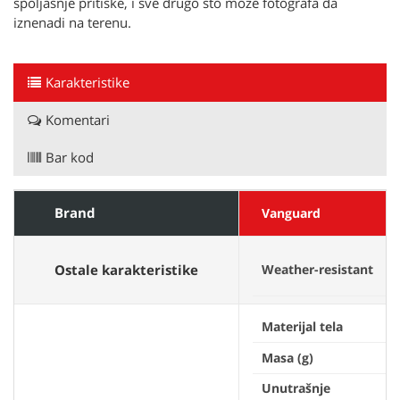
spoljašnje pritiske, i sve drugo sto može fotografa da
iznenadi na terenu.
Karakteristike
Komentari
Bar kod
Brand
Vanguard
Ostale karakteristike
Weather-resistant
Materijal tela
Masa (g)
Unutrašnje