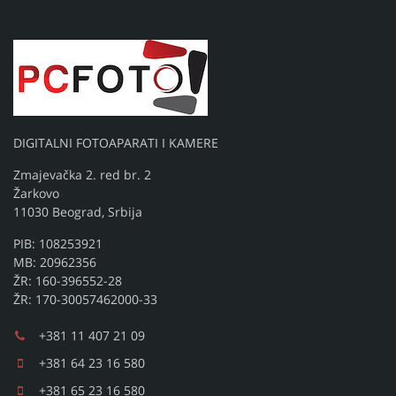
DIGITALNI FOTOAPARATI I KAMERE
Zmajevačka 2. red br. 2
Žarkovo
11030 Beograd, Srbija
PIB: 108253921
MB: 20962356
ŽR: 160-396552-28
ŽR: 170-30057462000-33
+381 11 407 21 09
+381 64 23 16 580
+381 65 23 16 580