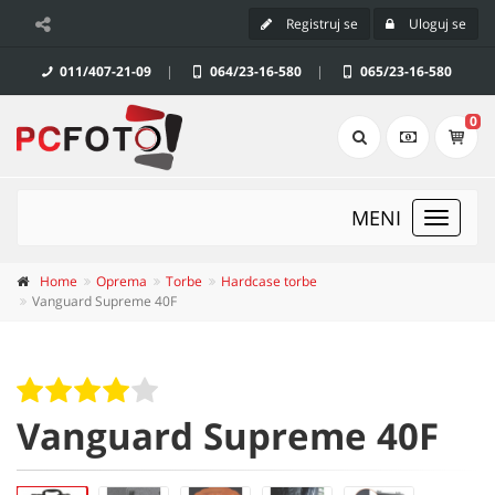
Registruj se
Uloguj se
011/407-21-09
|
064/23-16-580
|
065/23-16-580
0
MENI
Toggle
navigat
Home
Oprema
Torbe
Hardcase torbe
Vanguard Supreme 40F
Vanguard Supreme 40F