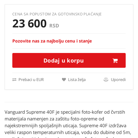
CENA SA POPUSTOM ZA GOTOVINSKO PLAĆANJE
23 600
RSD
Pozovite nas za najbolju cenu i stanje
Dodaj u korpu
Prebaci u EUR
Lista želja
Uporedi
Vanguard Supreme 40F je specijalni foto-kofer od čvrstih
materijala namenjen za zaštitu foto-opreme od
najekstremnijih spoljašnjih uticaja. Supreme 40F izdržava
veliki raspon temperaturnih uticaja, vodu do dubine od 5m,