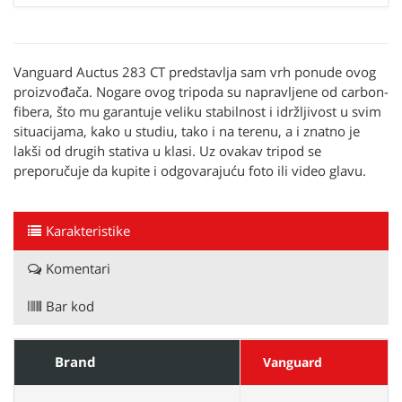
Vanguard Auctus 283 CT predstavlja sam vrh ponude ovog
proizvođača. Nogare ovog tripoda su napravljene od carbon-
fibera, što mu garantuje veliku stabilnost i idržljivost u svim
situacijama, kako u studiu, tako i na terenu, a i znatno je
lakši od drugih stativa u klasi. Uz ovakav tripod se
preporučuje da kupite i odgovarajuću foto ili video glavu.
Karakteristike
Komentari
Bar kod
Brand
Vanguard