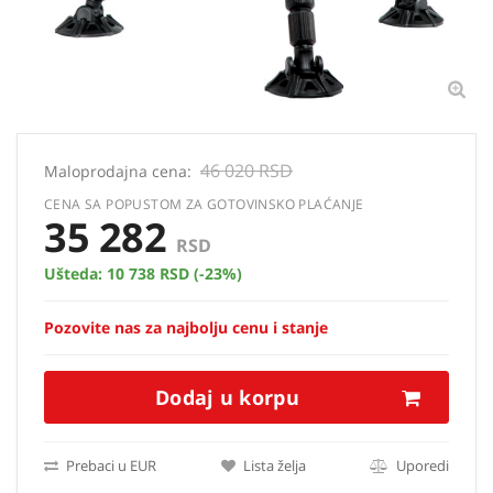
46 020 RSD
Maloprodajna cena:
CENA SA POPUSTOM ZA GOTOVINSKO PLAĆANJE
35 282
RSD
Ušteda:
10 738 RSD
(-23%)
Pozovite nas za najbolju cenu i stanje
Dodaj u korpu
Prebaci u EUR
Lista želja
Uporedi