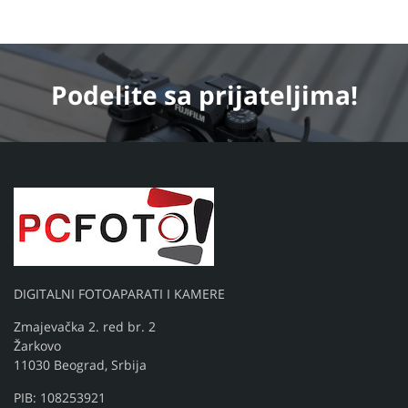
Podelite
sa prijateljima!
DIGITALNI FOTOAPARATI I KAMERE
Zmajevačka 2. red br. 2
Žarkovo
11030 Beograd, Srbija
PIB: 108253921