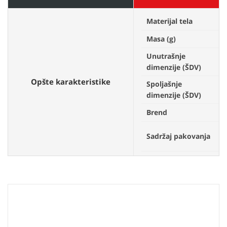
Materijal tela
N
Masa (g)
1
Unutrašnje
3
dimenzije (ŠDV)
Opšte karakteristike
Spoljašnje
4
dimenzije (ŠDV)
Brend
V
K
Sadržaj pakovanja
s