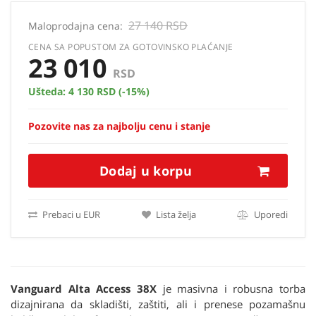
27 140 RSD
Maloprodajna cena:
CENA SA POPUSTOM ZA GOTOVINSKO PLAĆANJE
23 010
RSD
Ušteda:
4 130 RSD
(-15%)
Pozovite nas za najbolju cenu i stanje
Dodaj u korpu
Prebaci u EUR
Lista želja
Uporedi
Vanguard Alta Access 38X
je masivna i robusna torba
dizajnirana da skladišti, zaštiti, ali i prenese pozamašnu