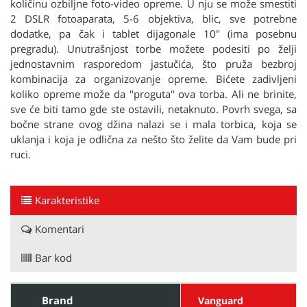
količinu ozbiljne foto-video opreme. U nju se može smestiti
2 DSLR fotoaparata, 5-6 objektiva, blic, sve potrebne
dodatke, pa čak i tablet dijagonale 10" (ima posebnu
pregradu). Unutrašnjost torbe možete podesiti po želji
jednostavnim rasporedom jastučića, što pruža bezbroj
kombinacija za organizovanje opreme. Bićete zadivljeni
koliko opreme može da "proguta" ova torba. Ali ne brinite,
sve će biti tamo gde ste ostavili, netaknuto. Povrh svega, sa
bočne strane ovog džina nalazi se i mala torbica, koja se
uklanja i koja je odlična za nešto što želite da Vam bude pri
ruci.
Karakteristike
Komentari
Bar kod
Brand
Vanguard