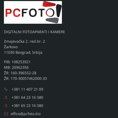
DIGITALNI FOTOAPARATI I KAMERE
Zmajevačka 2. red br. 2
Žarkovo
11030 Beograd, Srbija
PIB: 108253921
MB: 20962356
ŽR: 160-396552-28
ŽR: 170-30057462000-33
+381 11 407 21 09
+381 64 23 16 580
+381 65 23 16 580
office@pcfoto.biz