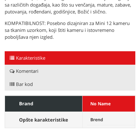
sa različitih događaja, kao što su venčanja, mature, zabave,
putovanja, rođendani, godišnjice, Božić i slično.
KOMPATIBILNOST: Posebno dizajniran za Mini 12 kameru
sa tkanim uzorkom, koji štiti kameru i istovremeno
poboljšava njen izgled.
Karakteristike
Komentari
Bar kod
Brand
No Name
Opšte karakteristike
Brend