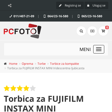
Registruj se
Uloguj se
011/407-21-09
|
064/23-16-580
|
065/23-16-580
0
MENI
Toggle
navigat
Home
Oprema
Torbe
Torbice za kompakte
Torbica za FUJIFILM INSTAX MINI Iridescentna ljubicasta
Torbica za FUJIFILM
INSTAX MINI