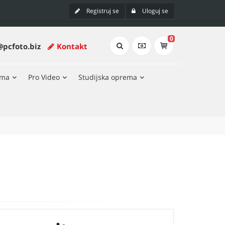
Registruj se
Uloguj se
0
@pcfoto.biz
Kontakt
ema
Pro Video
Studijska oprema