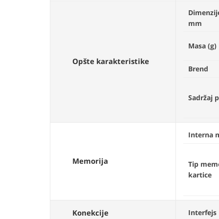
Dimenzij
mm
Masa (g)
Opšte karakteristike
Brend
Sadržaj 
Interna 
Memorija
Tip memo
kartice
Konekcije
Interfejs