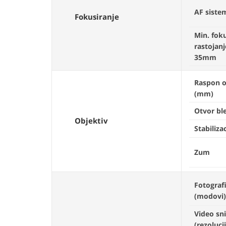
AF siste
Fokusiranje
Min. fok
rastojanj
35mm
Raspon o
(mm)
Otvor ble
Objektiv
Stabilizac
Zum
Fotograf
(modovi)
Video sn
(rezoluci