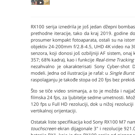
RX100 serija iznedrila je još jedan džepni bombast
prethodne iteracije, tako da kraj 2019. godine do
prosumer kompakt fotoaparata, ostali su na isto
objektiv 24-200mm f/2.8-4.5, UHD 4K video na 3
senzora, koji donosi još ozbiljniji AF sistem, onaj
357; 68% kadra), kao i funkcije
Real-time Tracking
nezahvalno je okarakterisati Sony Cyber-shot
modeli. Jedna od ilustracija je rafal: u
Single Burst
raspolaganju je takođe stopa od 20 fps bez prekida
Što se tiče video snimanja, a to je možda i naj
filmska 24 fps, za ljubitelje sedme umetnosti. M
120 fps u Full HD rezoluciji, dok u nižoj rezoluci
vertikalnoj orijentaciji.
Ostatak liste specifikacija kod Sony RX100 M7 nam 
touchscreen
ekran dijagonale 3" i rezolucije 921.0