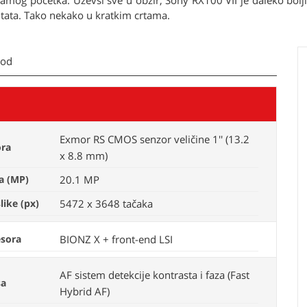
 samog početka. Uzevši sve u obzir, Sony RX100 VII je daleko bol
zultata. Tako nekako u kratkim crtama.
kod
Exmor RS CMOS senzor veličine 1'' (13.2
ora
x 8.8 mm)
a (MP)
20.1 MP
slike (px)
5472 x 3648 tačaka
esora
BIONZ X + front-end LSI
AF sistem detekcije kontrasta i faza (Fast
sa
Hybrid AF)