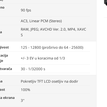
dno
90 fps
AC3, Linear PCM (Stereo)
RAW, JPEG; AVCHD Ver. 2.0, MP4, XAVC
va
S
jivost
125 - 12800 (proširivo do 64 - 25600)
acija
+/- 3 EV u koracima od 1/3
je
atvarača
30 - 1/32000 s
na
Pokretljiv TFT LCD osetljiv na dodir
ost
100%
la ekrana
3''