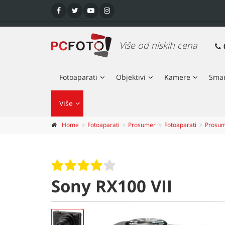
Više od niskih cena
Fotoaparati
Objektivi
Kamere
Smar
Više
Home
Fotoaparati
Prosumer
Fotoaparati
Prosu
Sony RX100 VII