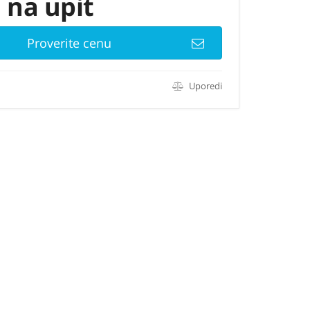
 na upit
Proverite cenu
Uporedi