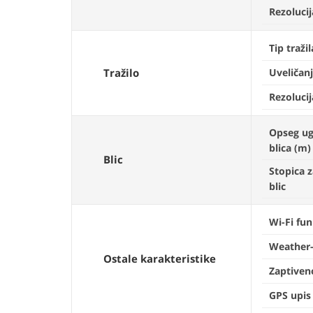
Rezoluci
Tip tražil
Tražilo
Uveličan
Rezolucij
Opseg u
blica (m)
Blic
Stopica z
blic
Wi-Fi fun
Weather-
Ostale karakteristike
Zaptiven
GPS upis