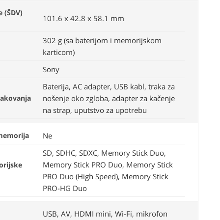
e (ŠDV)
101.6 x 42.8 x 58.1 mm
302 g (sa baterijom i memorijskom
karticom)
Sony
Baterija, AC adapter, USB kabl, traka za
pakovanja
nošenje oko zgloba, adapter za kačenje
na strap, uputstvo za upotrebu
memorija
Ne
SD, SDHC, SDXC, Memory Stick Duo,
Memory Stick PRO Duo, Memory Stick
rijske
PRO Duo (High Speed), Memory Stick
PRO-HG Duo
USB, AV, HDMI mini, Wi-Fi, mikrofon