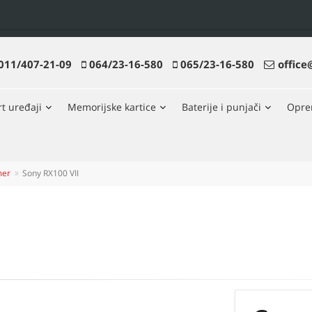
011/407-21-09
064/23-16-580
065/23-16-580
office
t uređaji
Memorijske kartice
Baterije i punjači
Opr
mer
Sony RX100 VII