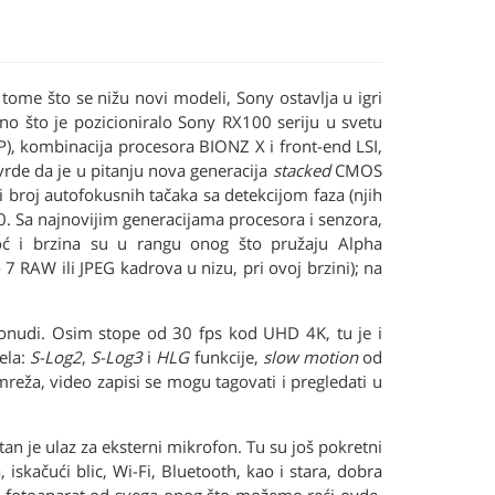
 tome što se nižu novi modeli, Sony ostavlja u igri
ono što je pozicioniralo Sony RX100 seriju u svetu
, kombinacija procesora BIONZ X i front-end LSI,
vrde da je u pitanju nova generacija
stacked
CMOS
ći broj autofokusnih tačaka sa detekcijom faza (njih
0. Sa najnovijim generacijama procesora i senzora,
oć i brzina su u rangu onog što pružaju Alpha
 7 RAW ili JPEG kadrova u nizu, pri ovoj brzini); na
ponudi. Osim stope od 30 fps kod UHD 4K, tu je i
ela:
S-Log2
,
S-Log3
i
HLG
funkcije,
slow motion
od
mreža, video zapisi se mogu tagovati i pregledati u
an je ulaz za eksterni mikrofon. Tu su još pokretni
iskačući blic, Wi-Fi, Bluetooth, kao i stara, dobra