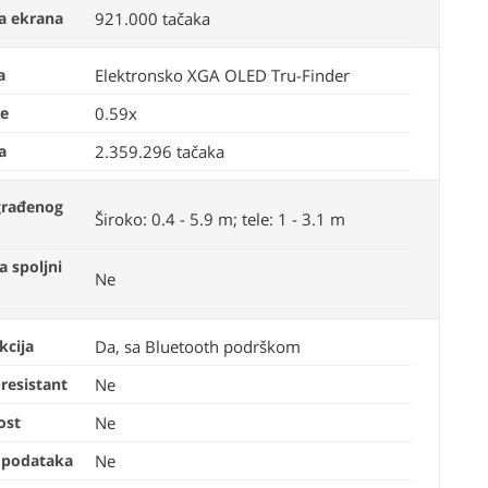
ja ekrana
921.000 tačaka
a
Elektronsko XGA OLED Tru-Finder
je
0.59x
a
2.359.296 tačaka
građenog
Široko: 0.4 - 5.9 m; tele: 1 - 3.1 m
a spoljni
Ne
kcija
Da, sa Bluetooth podrškom
resistant
Ne
ost
Ne
 podataka
Ne