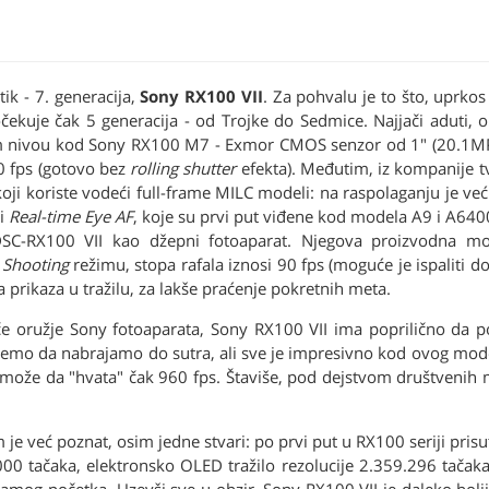
ik - 7. generacija,
Sony RX100 VII
. Za pohvalu je to što, uprkos
čekuje čak 5 generacija - od Trojke do Sedmice. Najjači aduti, 
m nivou kod Sony RX100 M7 - Exmor CMOS senzor od 1" (20.1MP)
0 fps (gotovo bez
rolling shutter
efekta). Međutim, iz kompanije t
 koji koriste vodeći full-frame MILC modeli: na raspolaganju je ve
i
Real-time Eye AF
, koje su prvi put viđene kod modela A9 i A640
 DSC-RX100 VII kao džepni fotoaparat. Njegova proizvodna m
 Shooting
režimu, stopa rafala iznosi 90 fps (moguće je ispaliti do
 prikaza u tražilu, za lakše praćenje pokretnih meta.
jače oružje Sony fotoaparata, Sony RX100 VII ima poprilično da 
ožemo da nabrajamo do sutra, ali sve je impresivno kod ovog mod
ji može da "hvata" čak 960 fps. Štaviše, pod dejstvom društvenih 
je već poznat, osim jedne stvari: po prvi put u RX100 seriji prisut
00 tačaka, elektronsko OLED tražilo rezolucije 2.359.296 tačaka, 