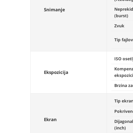
Nepreki
Snimanje
(burst)
Zvuk
Tip fajlo
ISO osetl
Kompenz
Ekspozicija
ekspozici
Brzina z
Tip ekra
Pokriven
Ekran
Dijagona
(inch)