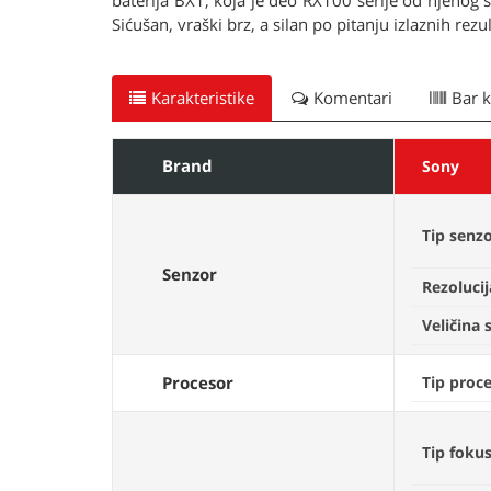
baterija BX1, koja je deo RX100 serije od njenog
Sićušan, vraški brz, a silan po pitanju izlaznih re
Karakteristike
Komentari
Bar 
Brand
Sony
Tip senz
Senzor
Rezolucij
Veličina 
Procesor
Tip proc
Tip foku