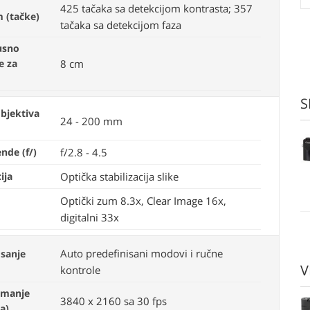
425 tačaka sa detekcijom kontrasta; 357
m (tačke)
tačaka sa detekcijom faza
usno
e za
8 cm
S
bjektiva
24 - 200 mm
nde (f/)
f/2.8 - 4.5
ija
Optička stabilizacija slike
Optički zum 8.3x, Clear Image 16x,
digitalni 33x
Auto predefinisani modovi i ručne
isanje
V
kontrole
imanje
3840 x 2160 sa 30 fps
ja)