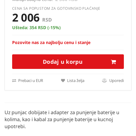
CENA SA POPUSTOM ZA GOTOVINSKO PLAĆANJE
2 006
RSD
Ušteda:
354 RSD
(-15%)
Pozovite nas za najbolju cenu i stanje
Dodaj u korpu
Prebaci u EUR
Lista želja
Uporedi
Uz punjac dobijate i adapter za punjenje baterije u
kolima, kao i kabal za punjenje baterije u kucnoj
upotrebi.