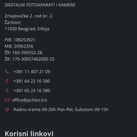
DIGITALNI FOTOAPARATI I KAMERE
Zmajevačka 2. red br. 2
Žarkovo
11030 Beograd, Srbija
PIB: 108253921
MB: 20962356
ŽR: 160-396552-28
ŽR: 170-30057462000-33
+381 11 407 21 09
+381 64 23 16 580
+381 65 23 16 580
office@pcfoto.biz
Radno vreme 09-20h Pon-Pet, Subotom 09-15h
Korisni linkovi