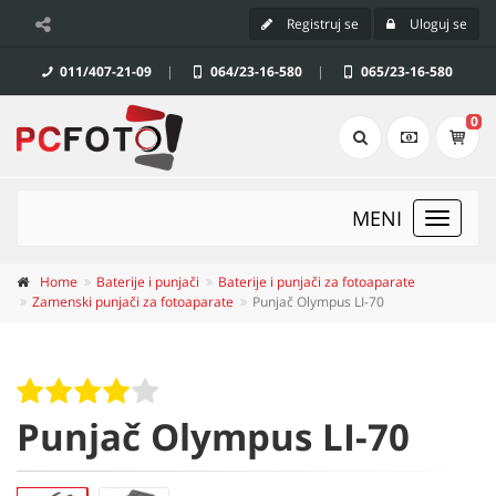
Registruj se
Uloguj se
011/407-21-09
|
064/23-16-580
|
065/23-16-580
0
MENI
Toggle
navigat
Home
Baterije i punjači
Baterije i punjači za fotoaparate
Zamenski punjači za fotoaparate
Punjač Olympus LI-70
Punjač Olympus LI-70