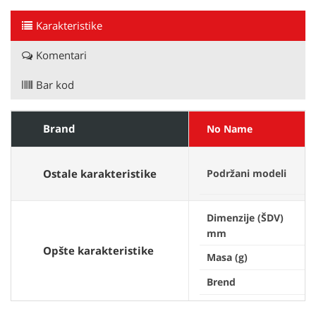
Karakteristike
Komentari
Bar kod
Brand
No Name
Ostale karakteristike
Podržani modeli
Dimenzije (ŠDV)
mm
Opšte karakteristike
Masa (g)
Brend