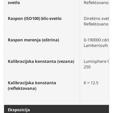
svetlo
Reflektovano: 
Raspon (ISO100) blic-svetlo
Direktno svetlo 
Reflektovano sv
Raspon merenja (oštrina)
0-190000 cd/m2
Lambertovih s
Kalibracijska konstanta (vezana)
Lumisphere C =
250
Kalibracijska konstanta
K = 12.5
(reflektovana)
Ekspozicija