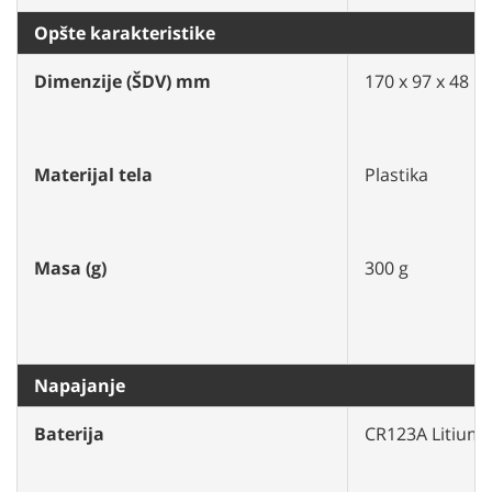
Opšte karakteristike
Dimenzije (ŠDV) mm
170 x 97 x 48 
Materijal tela
Plastika
Masa (g)
300 g
Napajanje
Baterija
CR123A Litium b