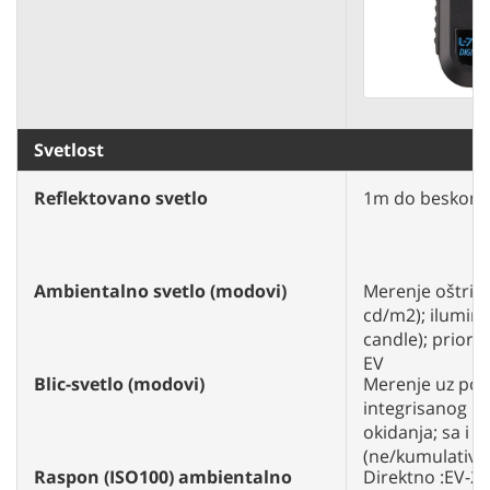
Svetlost
Reflektovano svetlo
1m do beskon
Ambientalno svetlo (modovi)
Merenje oštrine
cd/m2); iluminac
candle); priorit
EV
Blic-svetlo (modovi)
Merenje uz pom
integrisanog b
okidanja; sa i 
(ne/kumulativn
Raspon (ISO100) ambientalno
Direktno :EV-2 