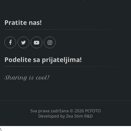
Pratite nas!
Podelite sa prijateljima!
Sharing is cool!
Sva prava zadržana © 2026 PCFOTO
Developed by
Zea Stim R&D
\