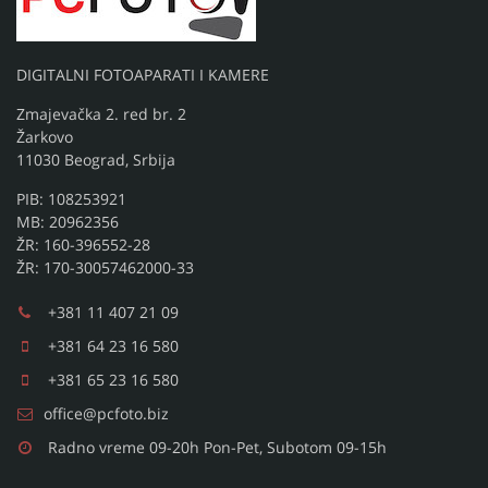
DIGITALNI FOTOAPARATI I KAMERE
Zmajevačka 2. red br. 2
Žarkovo
11030 Beograd, Srbija
PIB: 108253921
MB: 20962356
ŽR: 160-396552-28
ŽR: 170-30057462000-33
+381 11 407 21 09
+381 64 23 16 580
+381 65 23 16 580
office@pcfoto.biz
Radno vreme 09-20h Pon-Pet, Subotom 09-15h