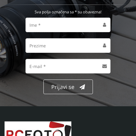
Sva polja označena sa * su obavezna!
Ime
Prezime
Email
adresa
Prijavi se