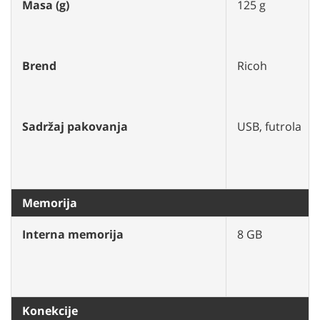
Masa (g)
125 g
Brend
Ricoh
Sadržaj pakovanja
USB, futrola
Memorija
Interna memorija
8 GB
Konekcije