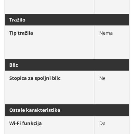
Tražilo
Tip tražila
Nema
Blic
Stopica za spoljni blic
Ne
Ostale karakteristike
Wi-Fi funkcija
Da