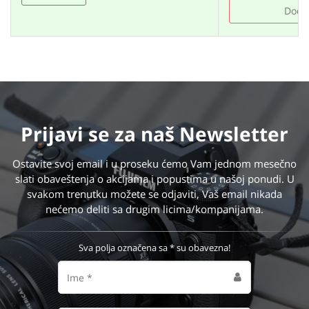
Doda
Prijavi se
za naš Newsletter
Ostavite svoj email i u proseku ćemo Vam jednom mesečno
slati obaveštenja o akcijama i popustima u našoj ponudi. U
svakom trenutku možete se odjaviti, Vaš email nikada
nećemo deliti sa drugim licima/kompanijama.
Sva polja označena sa * su obavezna!
Ime