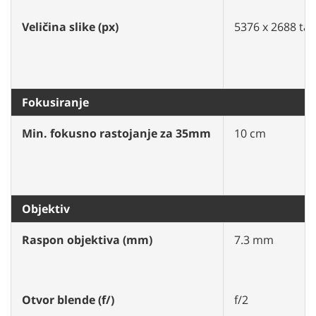
Veličina slike (px)
5376 x 2688 ta
Fokusiranje
Min. fokusno rastojanje za 35mm
10 cm
Objektiv
Raspon objektiva (mm)
7.3 mm
Otvor blende (f/)
f/2