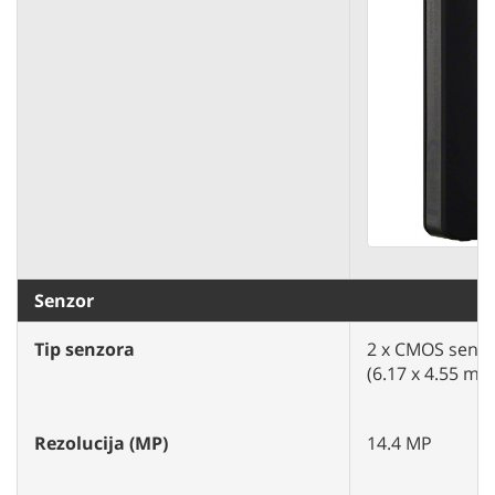
Senzor
Tip senzora
2 x CMOS senzor
(6.17 x 4.55 mm
Rezolucija (MP)
14.4 MP