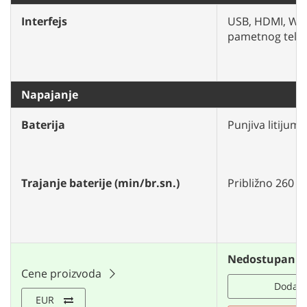
Interfejs
USB, HDMI, Wi-F
pametnog telef
Napajanje
Baterija
Punjiva litijum
Trajanje baterije (min/br.sn.)
Približno 260 
Nedostupan
Cene proizvoda
Dodaj u
EUR