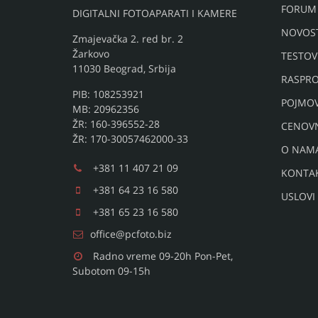
FORUM
DIGITALNI FOTOAPARATI I KAMERE
NOVOST
Zmajevačka 2. red br. 2
Žarkovo
TESTOV
11030 Beograd, Srbija
RASPRO
PIB: 108253921
POJMO
MB: 20962356
ŽR: 160-396552-28
CENOV
ŽR: 170-30057462000-33
O NAM
+381 11 407 21 09
KONTA
+381 64 23 16 580
USLOVI
+381 65 23 16 580
office@pcfoto.biz
Radno vreme 09-20h Pon-Pet,
Subotom 09-15h