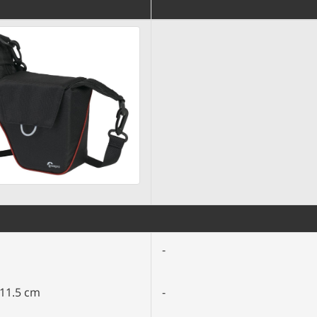
-
 11.5 cm
-