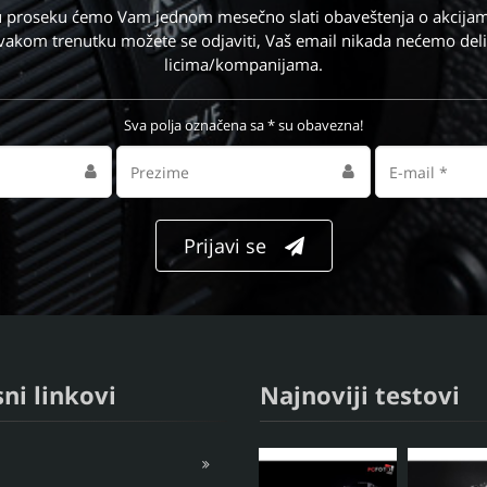
i u proseku ćemo Vam jednom mesečno slati obaveštenja o akcijam
vakom trenutku možete se odjaviti, Vaš email nikada nećemo deli
licima/kompanijama.
Sva polja označena sa * su obavezna!
Prezime
Email
adresa
Prijavi se
ni linkovi
Najnoviji testovi