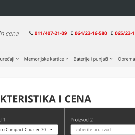
ih cena
011/407-21-09
064/23-16-580
065/23-1
uređaji
Memorijske kartice
Baterije i punjači
Oprema
TERISTIKA I CENA
d 1
Proizvod 2
ro Compact Courier 70