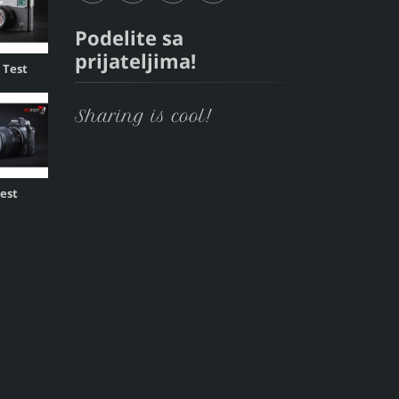
Podelite sa
prijateljima!
, Test
Sharing is cool!
Test