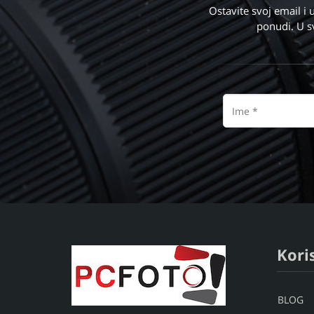
Ostavite svoj email 
ponudi. U s
Ime
Koris
BLOG