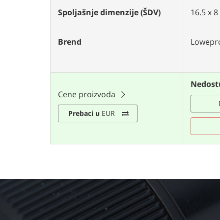
Spoljašnje dimenzije (ŠDV)
16.5 x 8
Brend
Lowepr
Nedost
Cene proizvoda
Prebaci u
EUR