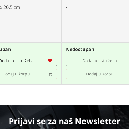
 x 20.5 cm
-
o
-
upan
Nedostupan
Dodaj u listu želja
Dodaj u listu želja
Dodaj u korpu
Dodaj u korpu
Prijavi se
za naš Newsletter