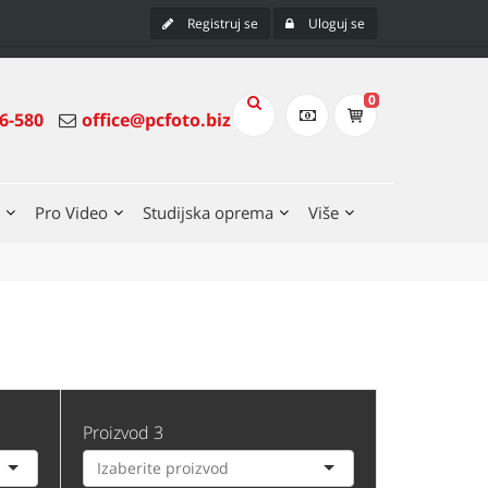
Registruj se
Uloguj se
0
6-580
office@pcfoto.biz
Pro Video
Studijska oprema
Više
Proizvod 3