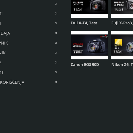
I
Fuji X-T4, Test
Fuji X-Pro3
I
DAJA
VNIK
NIK
A
Canon EOS 90D
Nikon Z6, 
KT
 KORIŠĆENJA