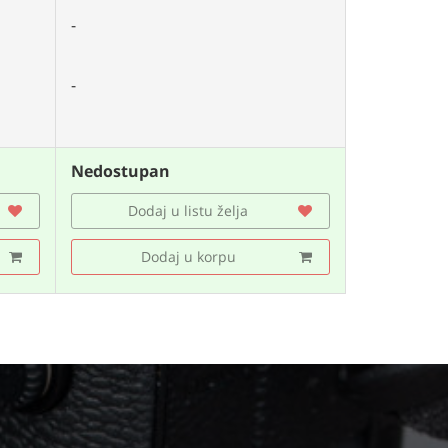
-
-
Nedostupan
Dodaj u listu želja
Dodaj u korpu