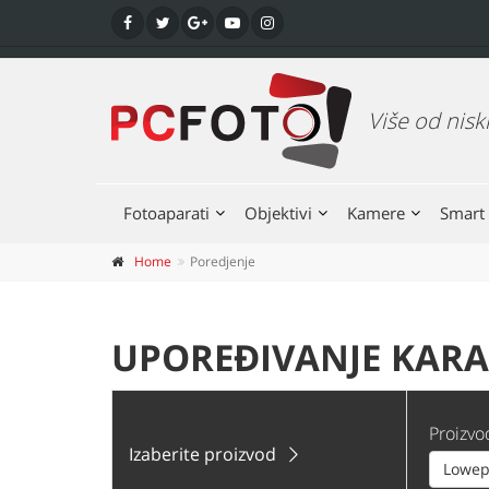
Više od nisk
Fotoaparati
Objektivi
Kamere
Smart 
Home
Poredjenje
UPOREĐIVANJE KARAK
Proizvo
Izaberite proizvod
Lowep