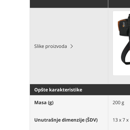
Slike proizvoda
Opšte karakteristike
Masa (g)
200 g
Unutrašnje dimenzije (ŠDV)
13 x 7 x