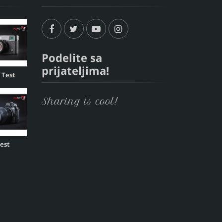
Podelite sa
prijateljima!
, Test
Sharing is cool!
Test