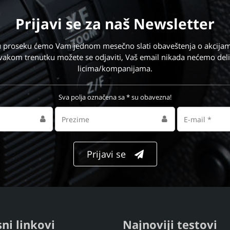
Prijavi se
za naš Newsletter
i u proseku ćemo Vam jednom mesečno slati obaveštenja o akcijam
vakom trenutku možete se odjaviti, Vaš email nikada nećemo deli
licima/kompanijama.
Sva polja označena sa * su obavezna!
Prezime
Email
adresa
Prijavi se
ni linkovi
Najnoviji testovi