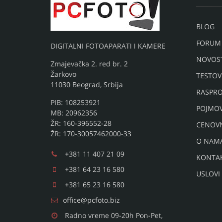
BLOG
FORUM
DIGITALNI FOTOAPARATI I KAMERE
NOVOST
Zmajevačka 2. red br. 2
Žarkovo
TESTOV
11030 Beograd, Srbija
RASPRO
PIB: 108253921
POJMO
MB: 20962356
ŽR: 160-396552-28
CENOV
ŽR: 170-30057462000-33
O NAM
+381 11 407 21 09
KONTA
+381 64 23 16 580
USLOVI
+381 65 23 16 580
office@pcfoto.biz
Radno vreme 09-20h Pon-Pet,