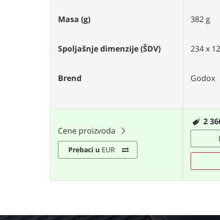
Masa (g)
382 g
Spoljašnje dimenzije (ŠDV)
234 x 1
Brend
Godox
2 36
Cene proizvoda
Prebaci u
EUR