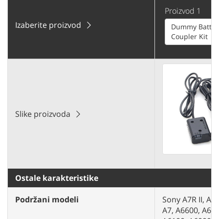
Proizvod 1
Izaberite proizvod
Dummy Batter
Coupler Kit
Slike proizvoda
Ostale karakteristike
Podržani modeli
Sony A7R II, A7R,
A7, A6600, A650