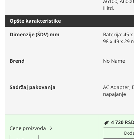
A6100, A6000, R
II itd.
Opšte karakteristike
Dimenzije (ŠDV) mm
Baterija: 45 x 
98 x 49 x 29 m
Brend
No Name
Sadržaj pakovanja
AC Adapter, DC 
napajanje
4 720 RSD
Cene proizvoda
Dodaj u