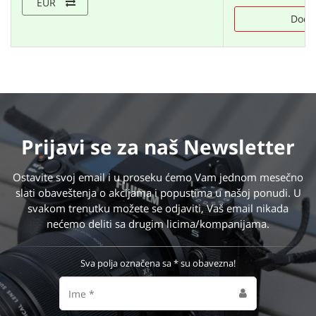
EUR
Doda
Prijavi se
za naš Newsletter
Ostavite svoj email i u proseku ćemo Vam jednom mesečno
slati obaveštenja o akcijama i popustima u našoj ponudi. U
svakom trenutku možete se odjaviti, Vaš email nikada
nećemo deliti sa drugim licima/kompanijama.
Sva polja označena sa * su obavezna!
Ime