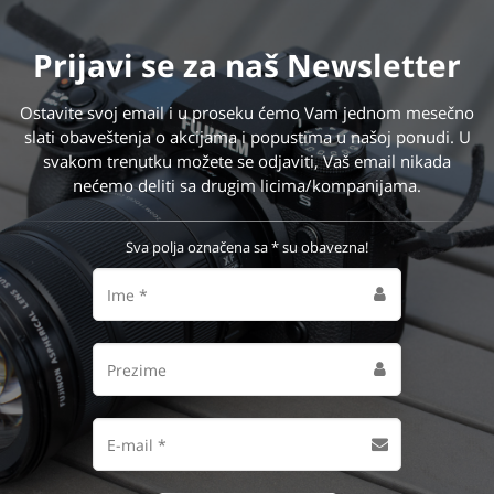
Prijavi se
za naš Newsletter
Ostavite svoj email i u proseku ćemo Vam jednom mesečno
slati obaveštenja o akcijama i popustima u našoj ponudi. U
svakom trenutku možete se odjaviti, Vaš email nikada
nećemo deliti sa drugim licima/kompanijama.
Sva polja označena sa * su obavezna!
Ime
Prezime
Email
adresa