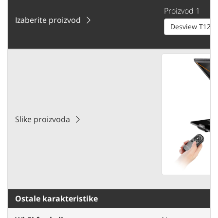
Proizvod 1
Izaberite proizvod
Desview T12S 
Slike proizvoda
Ostale karakteristike