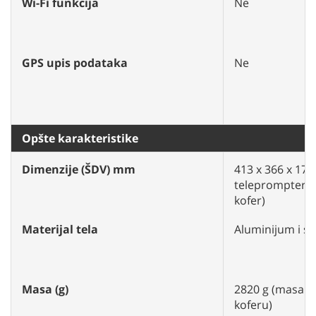
Wi-Fi funkcija
Ne
GPS upis podataka
Ne
Opšte karakteristike
Dimenzije (ŠDV) mm
413 x 366 x 177
telepromptera 
kofer)
Materijal tela
Aluminijum i st
Masa (g)
2820 g (masa c
koferu)