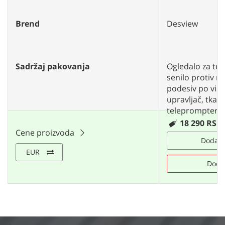
Brend
Desview
Sadržaj pakovanja
Ogledalo za te
senilo protiv re
podesiv po visin
upravljač, tkani
telepromptera,
18 290 RSD
Cene proizvoda
Dodaj u
EUR
Doda