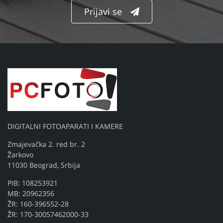
Prijavi se
DIGITALNI FOTOAPARATI I KAMERE
Zmajevačka 2. red br. 2
Žarkovo
11030 Beograd, Srbija
PIB: 108253921
MB: 20962356
ŽR: 160-396552-28
ŽR: 170-30057462000-33