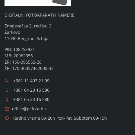
DIGITALNI FOTOAPARATI I KAMERE
Zmajevačka 2. red br. 2
Žarkovo
11030 Beograd, Srbija
PIB: 108253921
MB: 20962356
ŽR: 160-396552-28
ŽR: 170-30057462000-33
+381 11 407 21 09
+381 64 23 16 580
+381 65 23 16 580
office@pcfoto.biz
Radno vreme 09-20h Pon-Pet, Subotom 09-15h