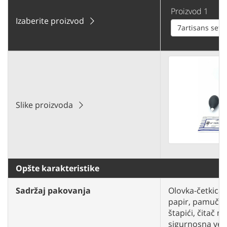
Proizvod 1
Izaberite proizvod
7artisans set z
Slike proizvoda
Opšte karakteristike
Sadržaj pakovanja
Olovka-četkica,
papir, pamučna 
štapići, čitač m
sigurnosna vezic