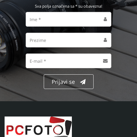
Sva polja označena sa * su obavezna!
Ime
Prezime
Email
adresa
Prijavi se