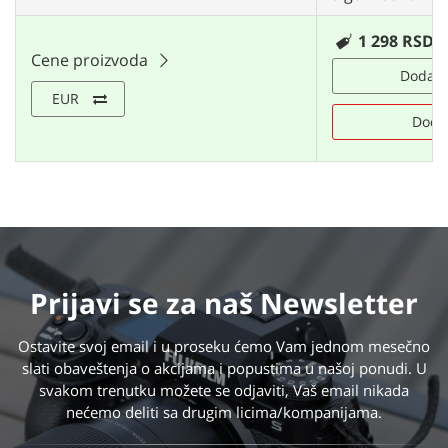
1 298 RSD
Cene proizvoda
Dodaj u
EUR
Doda
Prijavi se
za naš Newsletter
Ostavite svoj email i u proseku ćemo Vam jednom mesečno
slati obaveštenja o akcijama i popustima u našoj ponudi. U
svakom trenutku možete se odjaviti, Vaš email nikada
nećemo deliti sa drugim licima/kompanijama.