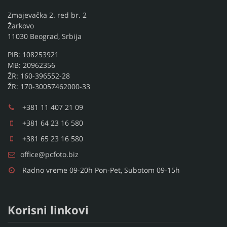
Zmajevačka 2. red br. 2
Žarkovo
11030 Beograd, Srbija
PIB: 108253921
MB: 20962356
ŽR: 160-396552-28
ŽR: 170-30057462000-33
+381 11 407 21 09
+381 64 23 16 580
+381 65 23 16 580
office@pcfoto.biz
Radno vreme 09-20h Pon-Pet, Subotom 09-15h
Korisni linkovi