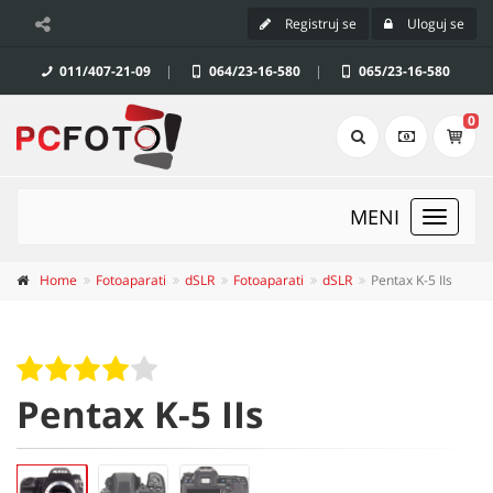
Registruj se
Uloguj se
011/407-21-09
|
064/23-16-580
|
065/23-16-580
0
MENI
Toggle
navigat
Home
Fotoaparati
dSLR
Fotoaparati
dSLR
Pentax K-5 IIs
Pentax K-5 IIs