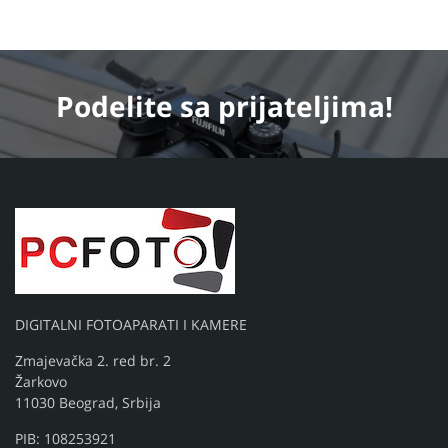
Podelite
sa prijateljima!
DIGITALNI FOTOAPARATI I KAMERE
Zmajevačka 2. red br. 2
Žarkovo
11030 Beograd, Srbija
PIB: 108253921