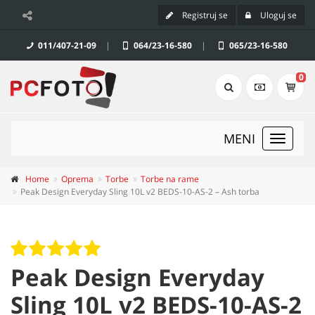
Registruj se
Uloguj se
011/407-21-09
|
064/23-16-580
|
065/23-16-580
0
MENI
Toggle
navigat
Home
Oprema
Torbe
Torbe na rame
Peak Design Everyday Sling 10L v2 BEDS-10-AS-2 – Ash torba
Peak Design Everyday
Sling 10L v2 BEDS-10-AS-2