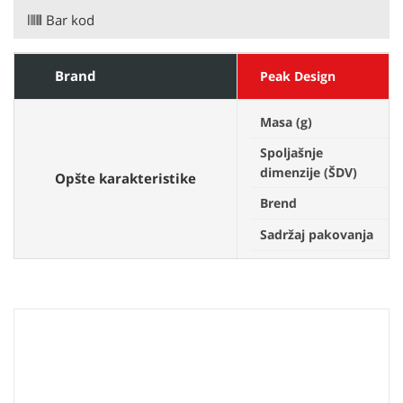
Bar kod
Brand
Peak Design
Masa (g)
8
Spoljašnje
4
dimenzije (ŠDV)
Opšte karakteristike
Brend
P
Sadržaj pakovanja
2