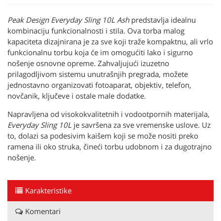
Peak Design Everyday Sling 10L Ash
predstavlja idealnu
kombinaciju funkcionalnosti i stila. Ova torba malog
kapaciteta dizajnirana je za sve koji traže kompaktnu, ali vrlo
funkcionalnu torbu koja će im omogućiti lako i sigurno
nošenje osnovne opreme. Zahvaljujući izuzetno
prilagodljivom sistemu unutrašnjih pregrada, možete
jednostavno organizovati fotoaparat, objektiv, telefon,
novčanik, ključeve i ostale male dodatke.
Napravljena od visokokvalitetnih i vodootpornih materijala,
Everyday Sling 10L
je savršena za sve vremenske uslove. Uz
to, dolazi sa podesivim kaišem koji se može nositi preko
ramena ili oko struka, čineći torbu udobnom i za dugotrajno
nošenje.
Karakteristike
Komentari