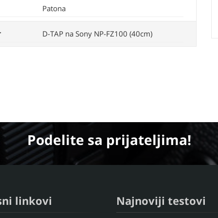
Patona
r
D-TAP na Sony NP-FZ100 (40cm)
Podelite
sa prijateljima!
ni linkovi
Najnoviji testovi