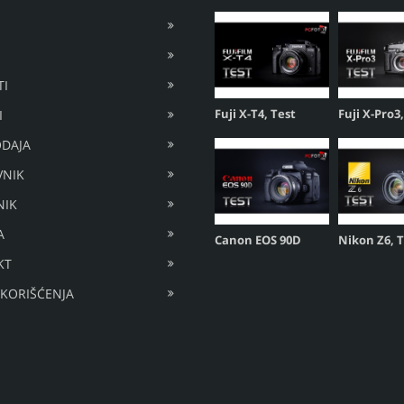
I
Fuji X-T4, Test
Fuji X-Pro3
I
DAJA
VNIK
NIK
A
Canon EOS 90D
Nikon Z6, 
KT
 KORIŠĆENJA