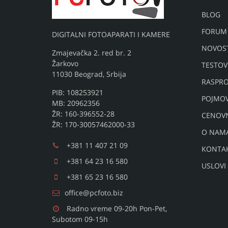
BLOG
FORUM
DIGITALNI FOTOAPARATI I KAMERE
NOVOST
Zmajevačka 2. red br. 2
Žarkovo
TESTOV
11030 Beograd, Srbija
RASPRO
PIB: 108253921
POJMO
MB: 20962356
ŽR: 160-396552-28
CENOV
ŽR: 170-30057462000-33
O NAM
+381 11 407 21 09
KONTA
+381 64 23 16 580
USLOVI
+381 65 23 16 580
office@pcfoto.biz
Radno vreme 09-20h Pon-Pet,
Subotom 09-15h