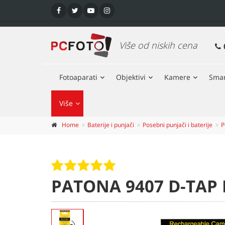
Više od niskih cena
Fotoaparati
Objektivi
Kamere
Smar
Više
Home
Baterije i punjači
Posebni punjači i baterije
P
PATONA 9407 D-TAP I