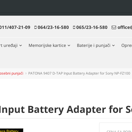
011/407-21-09
064/23-16-580
065/23-16-580
office
t uređaji
Memorijske kartice
Baterije i punjači
Opr
osebni punjači
PATONA 9407 D-TAP Input Battery Adapter for Sony NP-FZ100
nput Battery Adapter for 
CENA SA POP