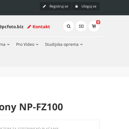
Registruj se
Uloguj se
0
@pcfoto.biz
Kontakt
ema
Pro Video
Studijska oprema
Sony NP-FZ100
USTOM ZA GOTOVINSKO PLAĆANJE