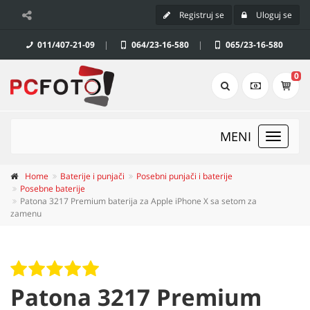
Registruj se
Uloguj se
011/407-21-09
|
064/23-16-580
|
065/23-16-580
0
MENI
Toggle
navigat
Home
Baterije i punjači
Posebni punjači i baterije
Posebne baterije
Patona 3217 Premium baterija za Apple iPhone X sa setom za
zamenu
Patona 3217 Premium