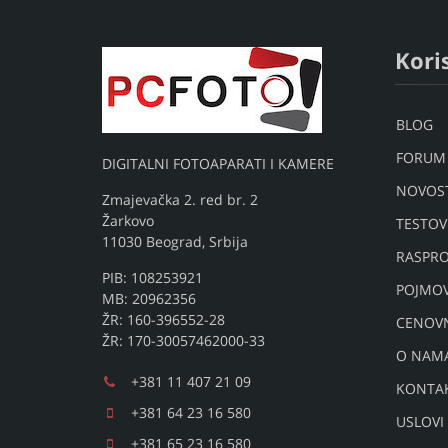
Koris
BLOG
FORUM
DIGITALNI FOTOAPARATI I KAMERE
NOVOST
Zmajevačka 2. red br. 2
Žarkovo
TESTOV
11030 Beograd, Srbija
RASPRO
PIB: 108253921
POJMO
MB: 20962356
ŽR: 160-396552-28
CENOV
ŽR: 170-30057462000-33
O NAM
+381 11 407 21 09
KONTA
+381 64 23 16 580
USLOVI
+381 65 23 16 580