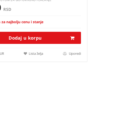
0
RSD
 za najbolju cenu i stanje
Dodaj u korpu
EUR
Lista želja
Uporedi