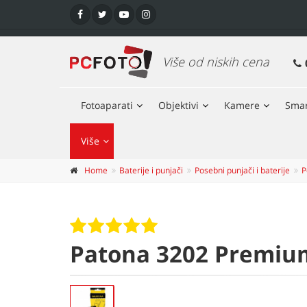
Više od niskih cena
Fotoaparati
Objektivi
Kamere
Smar
Više
Home
Baterije i punjači
Posebni punjači i baterije
P
Patona 3202 Premium