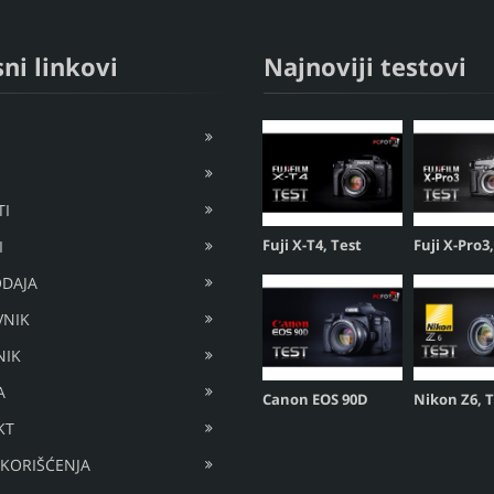
ni linkovi
Najnoviji testovi
I
Fuji X-T4, Test
Fuji X-Pro3
I
DAJA
VNIK
NIK
A
Canon EOS 90D
Nikon Z6, 
KT
 KORIŠĆENJA