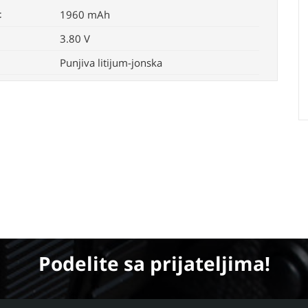
t
1960 mAh
3.80 V
Punjiva litijum-jonska
Podelite
sa prijateljima!