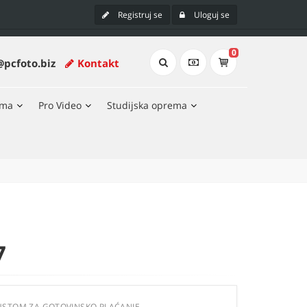
Registruj se
Uloguj se
0
@pcfoto.biz
Kontakt
ema
Pro Video
Studijska oprema
7
USTOM ZA GOTOVINSKO PLAĆANJE