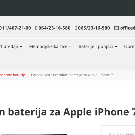
011/407-21-09
064/23-16-580
065/23-16-580
office
t uređaji
Memorijske kartice
Baterije i punjači
Opr
osebne baterije
Patona 3202 Premium baterija za Apple iPhone 7
 baterija za Apple iPhone 
CENA SA POP