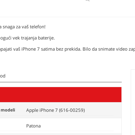
snaga za vaš telefon!
gući vek trajanja baterije.
i vaš iPhone 7 satima bez prekida. Bilo da snimate video zapise
kod
 modeli
Apple iPhone 7 (616-00259)
Patona