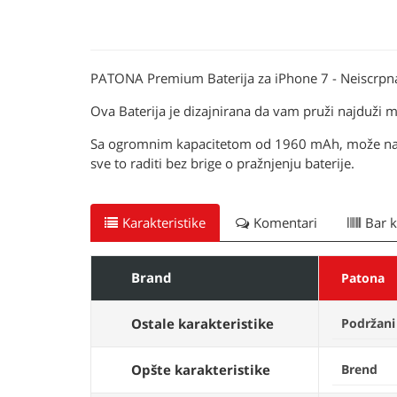
PATONA Premium Baterija za iPhone 7 - Neiscrpna 
Ova Baterija je dizajnirana da vam pruži najduži mo
Sa ogromnim kapacitetom od 1960 mAh, može napajat
sve to raditi bez brige o pražnjenju baterije.
Karakteristike
Komentari
Bar 
Brand
Patona
Ostale karakteristike
Podržani
Opšte karakteristike
Brend