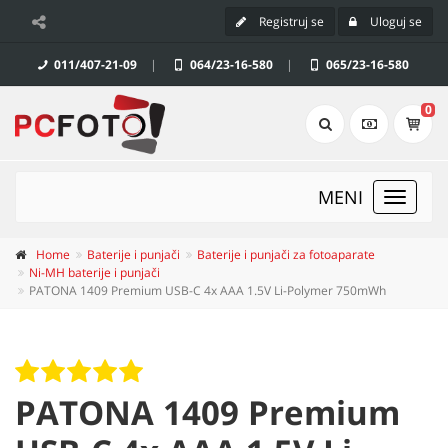
Registruj se
Uloguj se
011/407-21-09
|
064/23-16-580
|
065/23-16-580
0
MENI
Toggle
navigat
Home
Baterije i punjači
Baterije i punjači za fotoaparate
Ni-MH baterije i punjači
PATONA 1409 Premium USB-C 4x AAA 1.5V Li-Polymer 750mWh
PATONA 1409 Premium