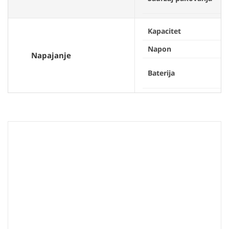
p
Kapacitet
Napon
1
Napajanje
P
Baterija
1