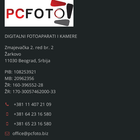
DIGITALNI FOTOAPARATI I KAMERE
Zmajevačka 2. red br. 2
Žarkovo
11030 Beograd, Srbija
PIB: 108253921
MB: 20962356
ŽR: 160-396552-28
ŽR: 170-30057462000-33
+381 11 407 21 09
+381 64 23 16 580
+381 65 23 16 580
office@pcfoto.biz