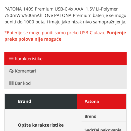
PATONA 1409 Premium USB-C 4x AAA 1.5V Li-Polymer
750mWh/500mAh. Ove PATONA Premium baterije se mogu
puniti do 1000 puta, i imaju jako nizak nivo samopražnjenja.
*Baterije se mogu puniti samo preko USB-C ulaza.
Punjenje
preko polova nije moguće
.
Karakteristike
Komentari
Bar kod
Brand
Patona
Brend
P
Opšte karakteristike
4
Sadržaj pakovanja