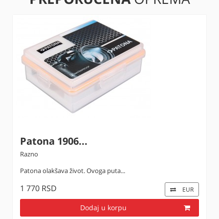
Patona 1906...
Razno
Patona olakšava život. Ovoga puta...
1 770 RSD
EUR
Dodaj u korpu