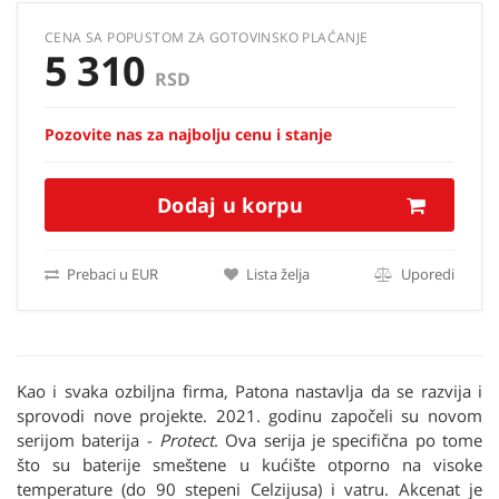
CENA SA POPUSTOM ZA GOTOVINSKO PLAĆANJE
5 310
RSD
Pozovite nas za najbolju cenu i stanje
Dodaj u korpu
Prebaci u EUR
Lista želja
Uporedi
Kao i svaka ozbiljna firma, Patona nastavlja da se razvija i
sprovodi nove projekte. 2021. godinu započeli su novom
serijom baterija -
Protect
. Ova serija je specifična po tome
što su baterije smeštene u kućište otporno na visoke
temperature (do 90 stepeni Celzijusa) i vatru. Akcenat je