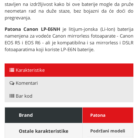
stavljen na izdržljivost kako bi ove baterije mogle da pruže
neometan rad na duže staze, bez bojazni da će doći do
pregrevanja.
Patona Canon LP-E6NH
je litijum-jonska (Li-Ion) baterija
namenjena za vodeće Canon mirrorless fotoaparate - Canon
EOS R5 i EOS R6 - ali je kompatibilna i sa mirrorless i DSLR
fotoaparatima koji koriste LP-E6N baterije.
Karakteristike
Komentari
Bar kod
Brand
Patona
Ostale karakteristike
Podržani modeli