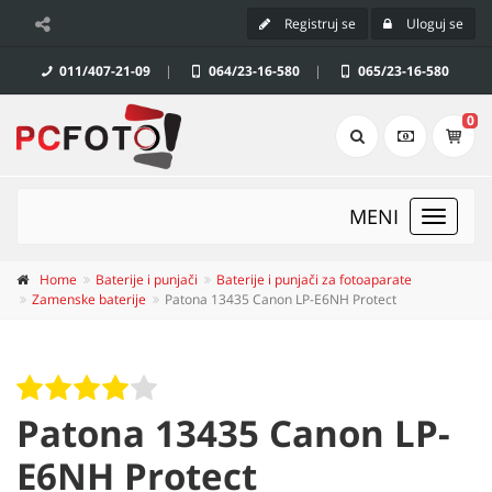
Registruj se
Uloguj se
011/407-21-09
|
064/23-16-580
|
065/23-16-580
0
MENI
Toggle
navigat
Home
Baterije i punjači
Baterije i punjači za fotoaparate
Zamenske baterije
Patona 13435 Canon LP-E6NH Protect
Patona 13435 Canon LP-
E6NH Protect