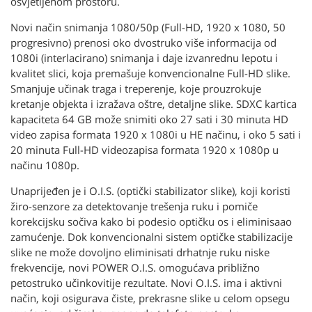
osvjetljenom prostoru.
Novi način snimanja 1080/50p (Full-HD, 1920 x 1080, 50
progresivno) prenosi oko dvostruko više informacija od
1080i (interlacirano) snimanja i daje izvanrednu lepotu i
kvalitet slici, koja premašuje konvencionalne Full-HD slike.
Smanjuje učinak traga i treperenje, koje prouzrokuje
kretanje objekta i izražava oštre, detaljne slike. SDXC kartica
kapaciteta 64 GB može snimiti oko 27 sati i 30 minuta HD
video zapisa formata 1920 x 1080i u HE načinu, i oko 5 sati i
20 minuta Full-HD videozapisa formata 1920 x 1080p u
načinu 1080p.
Unaprijeđen je i O.I.S. (optički stabilizator slike), koji koristi
žiro-senzore za detektovanje trešenja ruku i pomiče
korekcijsku sočiva kako bi podesio optičku os i eliminisaao
zamućenje. Dok konvencionalni sistem optičke stabilizacije
slike ne može dovoljno eliminisati drhatnje ruku niske
frekvencije, novi POWER O.I.S. omogućava približno
petostruko učinkovitije rezultate. Novi O.I.S. ima i aktivni
način, koji osigurava čiste, prekrasne slike u celom opsegu