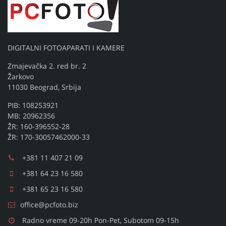
DIGITALNI FOTOAPARATI I KAMERE
Zmajevačka 2. red br. 2
Žarkovo
11030 Beograd, Srbija
PIB: 108253921
MB: 20962356
ŽR: 160-396552-28
ŽR: 170-30057462000-33
+381 11 407 21 09
+381 64 23 16 580
+381 65 23 16 580
office@pcfoto.biz
Radno vreme 09-20h Pon-Pet, Subotom 09-15h