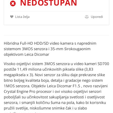
NEDOSTUPAN
Lista želja
Uporedi
Hibridna Full-HD HDD/SD video kamera s naprednim
sistemom 3MOS senzora i 35-mm širokougaonim
objektivom Leica Dicomar
Visoko osjetljivi sistem 3MOS senzora u video kameri SD700
postiže 11,49 miliona učinkovitih piksela slike (3,83
megapiksela x 3). Novi senzor za sliku daje prekrasne slike
bitno boljeg kvaliteta boja, detalja i gradacije nego sistem
1MOS senzora. Objektiv Leica Dicomar F1.5 , novo razvijeni
Crystal Engine Pro procesor i ovi visoko osjetljivi senzori
poboljšali su učinkovitost sakupljanja svetlosti i osetljivost
senzora, i smanjili količinu šuma na pola, kako bi korisniku
pružili svetlije, niskošumne snimke čak i u slabo