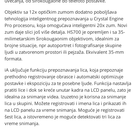
uvećanja, od širokougaone do telefoto postavke.
Objektiv sa 12x optičkim zumom dodatno poboljšava
tehnologija inteligentnog prepoznavanja u Crystal Engine
Pro procesoru, koja omogućava inteligentni 20x zum. Novi
zum daje slici još više detalja. HS700 je opremljen i sa 35-
milimetarskim širokougaonim objektivom, idealnim za
brojne situacije, npr autoportret i fotografisanje skupine
ljudi u zatvorenom prostori ili pejzaža. Ekvivalent 35-mm
formata.
iA uključuje funkciju prepoznavanja lica, koja prepoznaje
prethodno registrovanje obrasce i automatski optimizuje
postavke i ekspoziciju za te posebne ljude. Funkcija nastavlja
pratiti lice i dok se kreće unutar kadra na LCD panelu, zato je
idealna za snimanje videa. Izuzetno je korisna za snimanje
lica u skupini. Možete registrovati i imena lica i prikazati ih
na LCD panelu za vreme snimanja. Moguće je registrovati
šest lica, a istovremeno je moguće detektovati tri lica za
vreme snimanja.