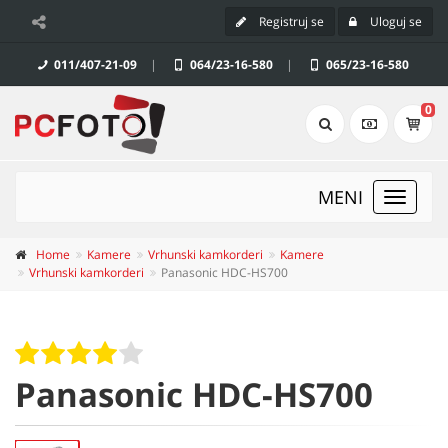
Registruj se
Uloguj se
011/407-21-09
|
064/23-16-580
|
065/23-16-580
0
MENI
Toggle
navigat
Home
Kamere
Vrhunski kamkorderi
Kamere
Vrhunski kamkorderi
Panasonic HDC-HS700
Panasonic HDC-HS700