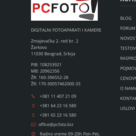
BLOG
FORUM
DIGITALNI FOTOAPARATI I KAMERE
NOVOST
Zmajevačka 2. red br. 2
Žarkovo
TESTOV
11030 Beograd, Srbija
RASPRO
PIB: 108253921
POJMO
MB: 20962356
ŽR: 160-396552-28
CENOV
ŽR: 170-30057462000-33
O NAM
+381 11 407 21 09
KONTA
+381 64 23 16 580
USLOVI
+381 65 23 16 580
office@pcfoto.biz
Radno vreme 09-20h Pon-Pet,