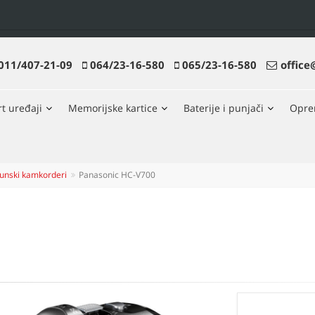
011/407-21-09
064/23-16-580
065/23-16-580
office
t uređaji
Memorijske kartice
Baterije i punjači
Opr
unski kamkorderi
Panasonic HC-V700