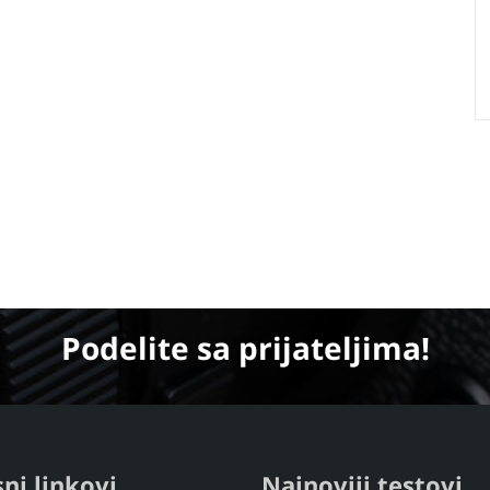
Podelite
sa prijateljima!
ni linkovi
Najnoviji testovi