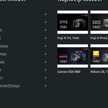
I
Fuji X-T4, Test
Fuji X-Pro3
I
DAJA
VNIK
NIK
A
Canon EOS 90D
Nikon Z6, 
KT
 KORIŠĆENJA