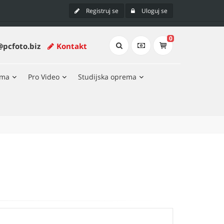
Registruj se
Uloguj se
0
@pcfoto.biz
Kontakt
ema
Pro Video
Studijska oprema