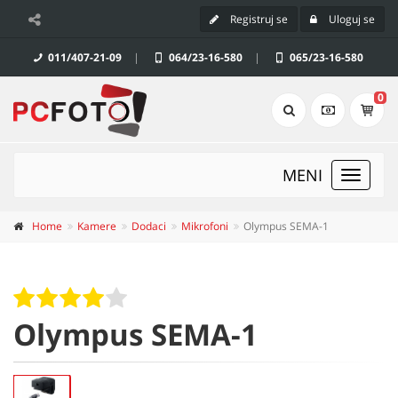
Registruj se
Uloguj se
011/407-21-09
|
064/23-16-580
|
065/23-16-580
0
MENI
Toggle
navigat
Home
Kamere
Dodaci
Mikrofoni
Olympus SEMA-1
Olympus SEMA-1