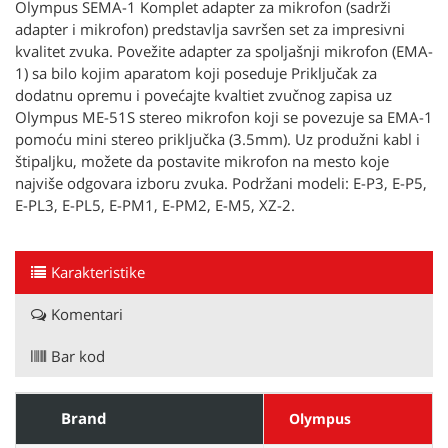
Olympus SEMA-1 Komplet adapter za mikrofon (sadrži
adapter i mikrofon) predstavlja savršen set za impresivni
kvalitet zvuka. Povežite adapter za spoljašnji mikrofon (EMA-
1) sa bilo kojim aparatom koji poseduje Priključak za
dodatnu opremu i povećajte kvaltiet zvučnog zapisa uz
Olympus ME-51S stereo mikrofon koji se povezuje sa EMA-1
pomoću mini stereo priključka (3.5mm). Uz produžni kabl i
štipaljku, možete da postavite mikrofon na mesto koje
najviše odgovara izboru zvuka. Podržani modeli: E-P3, E-P5,
E-PL3, E-PL5, E-PM1, E-PM2, E-M5, XZ-2.
Karakteristike
Komentari
Bar kod
Brand
Olympus