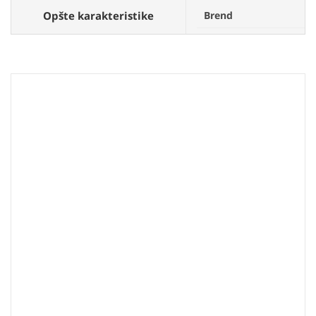
Opšte karakteristike
Brend
O