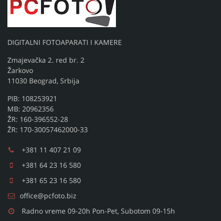
DIGITALNI FOTOAPARATI I KAMERE
Zmajevačka 2. red br. 2
Žarkovo
11030 Beograd, Srbija
PIB: 108253921
MB: 20962356
ŽR: 160-396552-28
ŽR: 170-30057462000-33
+381 11 407 21 09
+381 64 23 16 580
+381 65 23 16 580
office@pcfoto.biz
Radno vreme 09-20h Pon-Pet, Subotom 09-15h