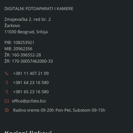
DIGITALNI FOTOAPARATI I KAMERE
Zmajevačka 2. red br. 2
Žarkovo
11030 Beograd, Srbija
PIB: 108253921
MB: 20962356
ŽR: 160-396552-28
ŽR: 170-30057462000-33
+381 11 407 21 09
+381 64 23 16 580
+381 65 23 16 580
office@pcfoto.biz
Radno vreme 09-20h Pon-Pet, Subotom 09-15h