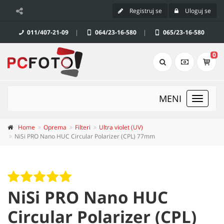
Registruj se
Uloguj se
011/407-21-09
|
064/23-16-580
|
065/23-16-580
0
MENI
Toggle
navigat
Home
Oprema
Filteri
Ultra violet (UV)
NiSi PRO Nano HUC Circular Polarizer (CPL) 77mm
NiSi PRO Nano HUC
Circular Polarizer (CPL)