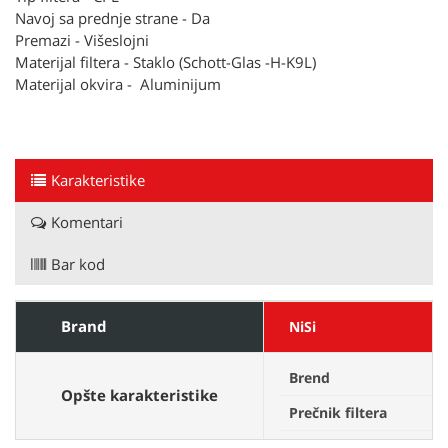
Navoj sa prednje strane - Da
Premazi - Višeslojni
Materijal filtera - Staklo (Schott-Glas -H-K9L)
Materijal okvira - Aluminijum
Karakteristike
Komentari
Bar kod
Brand
NiSi
Brend
N
Opšte karakteristike
Prečnik filtera