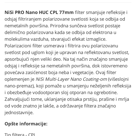
NiSi PRO Nano HUC CPL 77mm
filter smanjuje refleksije i
odsjaj filtriranjem polarizovane svetlosti koja se odbija od
nemetalnih površina. Prirodna sunčeva svetlost postaje
delimično polarizovana kada se odbija od elektrona u
molekulima vazduha, stvarajući efekat izmaglice.
Polarizacioni filter usmerava i filtrira ovu polarizovanu
svetlost pod uglom koji je upravan na reflektovanu svetlost,
apsorbujući njen veliki deo. Na taj način značajno smanjuje
odsjaj i refleksije sa nemetalnih površina, dok istovremeno
povećava zasićenost boja neba i vegetacije. Ovaj filter
oplemenjen je
NiSi Multi-Layer Nano Coating-om
(višeslojni
nano-premaz), koji pomaže u smanjenju neželjenih refleksija
i obezbeđuje vodootporan sloj otporan na ogrebotine.
Zahvaljujući tome, uklanjanje otisaka prstiju, prašine i mrlja
od vode znatno je lakše, a održavanje filtera značajno
jednostavnije.
Opšte informacije:
Tip filtera - CPL